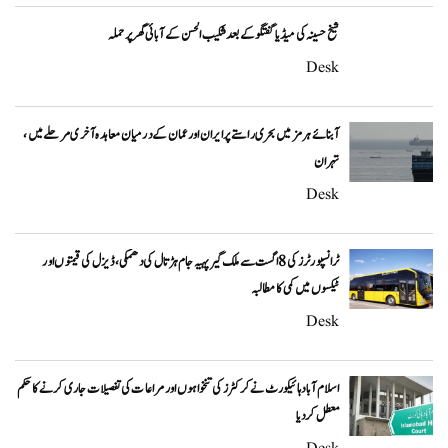
شیخ حسینہ کی میڈیا گفتگو کے بعد شکیب الحسن کے آبائی گھر پر حملہ
Desk
آبنائے ہرمز میں بحری راستے پر ایران اور عمان کے درمیان معاہدہ آخری مرحلے میں،
تہران
Desk
ٹرانسپورٹرز کی 8 اگست سے ملک گیر پہیہ جام ہڑتال کی دھمکی، ڈیزل کی قیمتوں اور
ٹیکسوں میں کمی کا مطالبہ
Desk
اسلام آباد ہائیکورٹ نے کرکٹرز کی تنخواہوں اور مراعات کی تفصیلات جاری کرنے کا حکم
معطل کر دیا