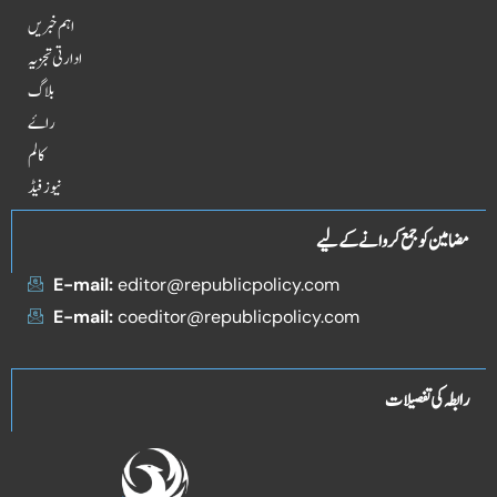
اہم خبریں
ادارتی تجزیہ
بلاگ
راۓ
کالم
نیوز فیڈ
مضامین کو جمع کروانے کے لیے
E-mail:
editor@republicpolicy.com
E-mail:
coeditor@republicpolicy.com
رابطہ کی تفصیلات