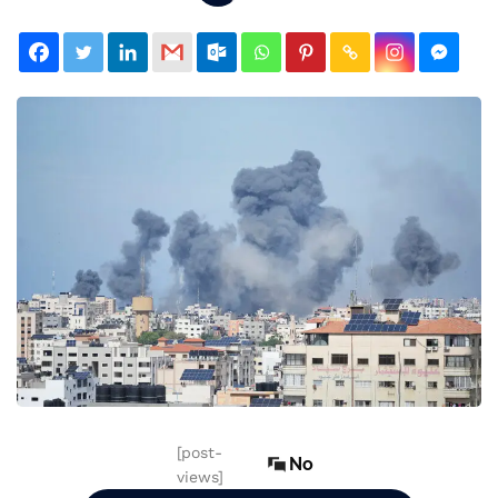
[post-
No
views]