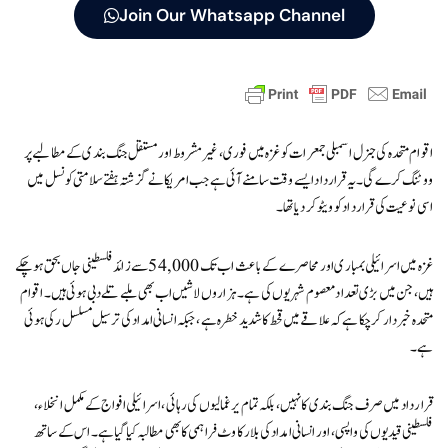
Join Our Whatsapp Channel
اقوام متحدہ کی جنرل اسمبلی جمعرات کو غزہ میں فوری، غیر مشروط اور مستقل جنگ بندی کے مطالبے پر
ووٹنگ کرے گی۔ یہ قرارداد ایسے وقت سامنے آئی ہے جب امریکا نے گزشتہ ہفتے سلامتی کونسل میں
اسی نوعیت کی قرارداد کو ویٹو کر دیا تھا۔
غزہ میں اسرائیلی بمباری اور محاصرے کے باعث اب تک 54,000 سے زائد فلسطینی جاں بحق ہو چکے
ہیں، جن میں بڑی تعداد معصوم شہریوں کی ہے۔ ہزاروں لاشیں اب بھی ملبے تلے دبی ہوئی ہیں۔ اقوام
متحدہ خبردار کر چکا ہے کہ علاقے میں قحط کا شدید خطرہ ہے، جبکہ انسانی امداد کی ترسیل مسلسل رکی ہوئی
ہے۔
قرارداد میں صرف جنگ بندی کا نہیں، بلکہ تمام یرغمالیوں کی رہائی، اسرائیلی افواج کے مکمل انخلاء،
فلسطینی قیدیوں کی واپسی، اور انسانی امداد کی بلا رکاوٹ فراہمی کا بھی مطالبہ کیا گیا ہے۔ اس کے ساتھ