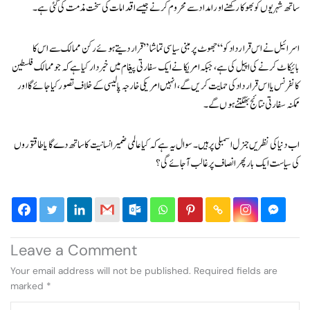
ساتھ شہریوں کو بھوکا رکھنے اور امداد سے محروم کرنے جیسے اقدامات کی سخت مذمت کی گئی ہے۔
اسرائیل نے اس قرارداد کو “جھوٹ پر مبنی سیاسی تماشا” قرار دیتے ہوئے رکن ممالک سے اس کا
بائیکاٹ کرنے کی اپیل کی ہے، جبکہ امریکا نے ایک سفارتی پیغام میں خبردار کیا ہے کہ جو ممالک فلسطین
کانفرنس یا اس قرارداد کی حمایت کریں گے، انہیں امریکی خارجہ پالیسی کے خلاف تصور کیا جائے گا اور
ممکنہ سفارتی نتائج بھگتنے ہوں گے۔
اب دنیا کی نظریں جنرل اسمبلی پر ہیں۔ سوال یہ ہے کہ کیا عالمی ضمیر انسانیت کا ساتھ دے گا یا طاقتوروں
کی سیاست ایک بار پھر انصاف پر غالب آ جائے گی؟
Leave a Comment
Your email address will not be published.
Required fields are
marked
*
Type