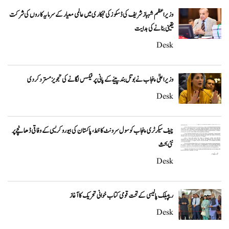
وزیراعظم شہباز شریف کی ڈسکوز کی نجکاری میں عالمی معیار کے سرمایہ کاروں کی شرکت
یقینی بنانے کی ہدایت
Desk
وزیراعلیٰ پنجاب نے بوتل بند پینے کے پانی پر ٹیکس لگانے کی تجویز مسترد کر دی
Desk
چیف سیکرٹری پنجاب کو سول سرونٹ کا خط، پاکستان کی بیوروکریسی کے وفاقی ڈھانچے پر
نئی بحث
Desk
ریپبلک پالیسی کے تحت قومی کتاب خوانی تحریک کا آغاز
Desk