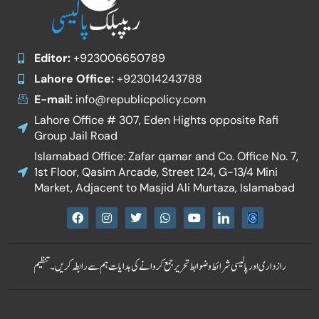
Editor:
+923006650789
Lahore Office:
+923014243788
E-mail:
info@republicpolicy.com
Lahore Office # 307, Eden Hights opposite Rafi
Group Jail Road
Islamabad Office: Zafar qamar and Co. Office No. 7,
1st Floor, Qasim Arcade, Street 124, G-13/4 Mini
Market, Adjacent to Masjid Ali Murtaza, Islamabad
F
I
T
W
Y
I
a
n
w
h
o
c
c
s
i
a
u
o
e
t
t
t
t
n
b
a
t
s
u
-
رازداری اور پالیسی
شرائط و ضوابط
تحریر جمع کروانے کی ہدایات
ہم سے رابطہ کریں۔
تنظیم
o
g
e
a
b
l
o
r
r
p
e
i
k
a
p
n
m
k
e