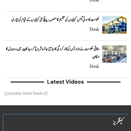
Desk
حکومت کا سوئی گیس کمپنیوں کی تقسیم کا منصوبہ، پانچ نئی کمپنیوں کے قیام کی تیاری
Desk
وفاقی حکومت نے وزارتوں کی کارکردگی کا جامع جائزہ شروع کر دیا، کابینہ میں ردوبدل کا
امکان
Desk
Latest Videos
[youtube-feed feed=2]
کیٹگریز