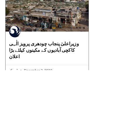
وزیراعلیٰ پنجاب چودھری پرویز الٰہی
کاکچی آبادیوں کے مکینوں کیلئے بڑا
اعلان
ڈیسک
December 3, 2022