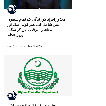
معذور افراد کو زندگی کے تمام شعبوں
میں شامل کیے بغیر کوئی ملک اور
معاشرہ ترقی نہیں کر سکتا:
وزیراعظم
ڈیسک
December 3, 2022
پنجاب بھر کے 13 اضلاع میں ڈپٹی