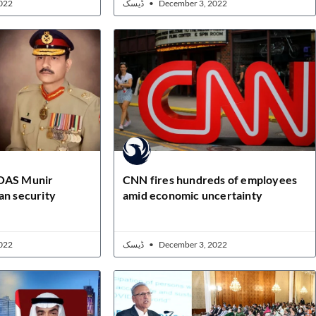
022
ڈیسک
December 3, 2022
COAS Munir
CNN fires hundreds of employees
an security
amid economic uncertainty
022
ڈیسک
December 3, 2022