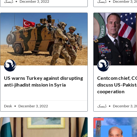
ڈیسک
December 3, 2022
ڈیسک
December 3, 2
US warns Turkey against disrupting
Centcom chief, 
anti-jihadist mission in Syria
discuss US-Pakist
cooperation
Desk
December 3, 2022
ڈیسک
December 3, 2