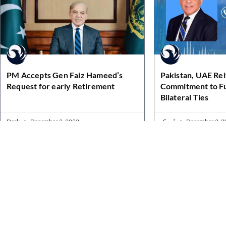
PM Accepts Gen Faiz Hameed’s
Pakistan, UAE Re
Request for early Retirement
Commitment to F
Bilateral Ties
Desk
December 3, 2022
ڈیسک
December 3, 2
Quick Links
Home