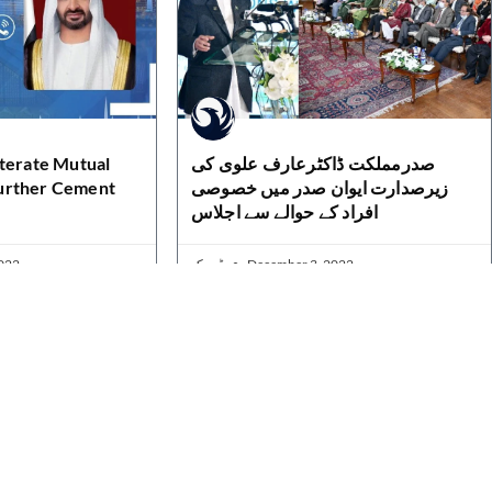
iterate Mutual
صدرمملکت ڈاکٹرعارف علوی کی
urther Cement
زیرصدارت ایوان صدر میں خصوصی
افراد کے حوالے سے اجلاس
022
ڈیسک
December 3, 2022
Contact Details