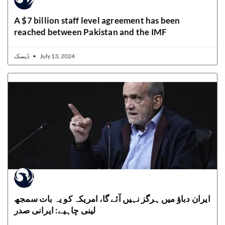
A $7 billion staff level agreement has been
reached between Pakistan and the IMF
ڈیسک
July 13, 2024
ایران دباؤ میں ہرگز نہیں آئے گا، امریکہ کو یہ بات سمجھ
لینی چاہیے: ایرانی صدر