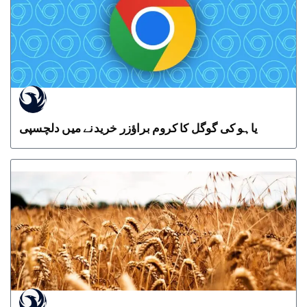
یاہو کی گوگل کا کروم براؤزر خریدنے میں دلچسپی