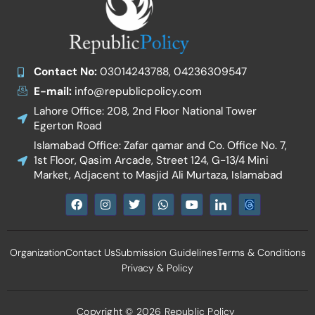
Contact No:
03014243788, 04236309547
E-mail:
info@republicpolicy.com
Lahore Office: 208, 2nd Floor National Tower
Egerton Road
Islamabad Office: Zafar qamar and Co. Office No. 7,
1st Floor, Qasim Arcade, Street 124, G-13/4 Mini
Market, Adjacent to Masjid Ali Murtaza, Islamabad
F
I
T
W
Y
I
a
n
w
h
o
c
c
s
i
a
u
o
e
t
t
t
t
n
b
a
t
s
u
-
Organization
Contact Us
Submission Guidelines
Terms & Conditions
o
g
e
a
b
l
o
r
r
p
e
i
Privacy & Policy
k
a
p
n
m
k
e
d
Copyright © 2026 Republic Policy