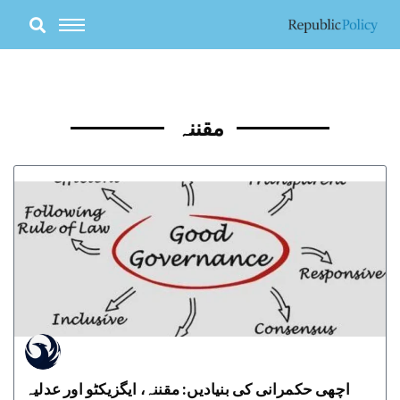
Skip
to
content
مقننہ
اچھی حکمرانی کی بنیادیں: مقننہ، ایگزیکٹو اور عدلیہ