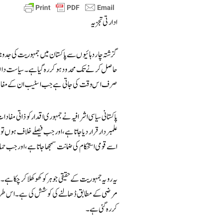
ادارتی تجزیہ
گزشتہ چار دہائیوں سے پاکستان میں جمہوریت کی جدوجہد 
حاصل کرنے تک محدود ہو کر رہ گیا ہے۔ سیاست دان جم
صرف اس وقت کی جاتی ہے جب اسٹیب ان کے مفاد کے
پاکستانی سیاسی اشرافیہ نے جمہوری اقدار کو ذاتی مف
علمبردار قرار دیا جاتا ہے، اور جب فیصلے خلاف ہوں تو
اسے قومی استحکام کی ضمانت سمجھا جاتا ہے، اور جب ح
یہ رویہ جمہوریت کے حقیقی جوہر کو کھوکھلا کر چکا ہے
مرضی کے مطابق ڈھالنے کی کوشش کی ہے۔ اس طرزِ س
کر رہ گئی ہے۔