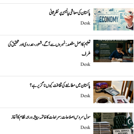
پاکستان کی معاشی پالیسی پر نظرِ ثانی
Desk
تعلیم کا اصل مقصد: نمبروں سے آگے، شعور، ہمدردی اور تحقیق کی
طرف
Desk
پاکستان میں مطالعے کی ثقافت کیوں ناگزیر ہے؟
Desk
سول سروس اصلاحات: مراعات کا خاتمہ، پیشہ ورانہ نظام کا آغاز
Desk