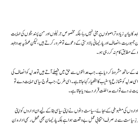
کا بیانیہ زیادہ تر اصولوں پر مبنی نہیں رہا، بلکہ مخصوص جرنیلوں اور من پسند ججوں کی حمایت
ہوریت، انصاف اور پارلیمانی بالادستی کے دعوے تو ضرور کرتے ہیں، لیکن عملاً یہ جدوجہد
 مطابق کام نہ کر رہی ہو۔
ادات کے ساتھ مشروط کر دیا ہے۔ جب عدالتوں سے حق میں فیصلے آتے ہیں تو عدلیہ کو انصاف کی
 اسی عدلیہ کو متنازع یا اسٹیب کا ہتھیار کہا جاتا ہے۔ اسی طرح، جب فوج سیاسی حمایت دے تو
مایت نہ دے تو اسے مداخلت قرار دے دیا جاتا ہے۔
۔ اداروں کی مضبوطی کے بجائے، سیاست دانوں نے اپنی سیاسی بقا کے لیے ان اداروں کو اپنی
یاست سے نہ صرف انتخابی عمل بے وقعت ہوا ہے بلکہ پارلیمان بھی محض رسمی ادارہ بن