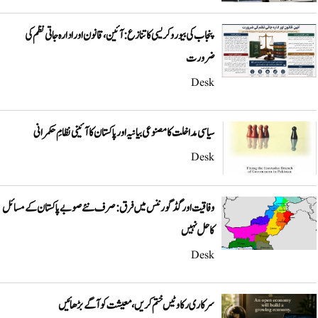
پنجاب کی بیوروکریسی کا تنازع: آئین، قانون اور ادارہ جاتی نظم کی
ضرورت
Desk
سیاسی مداخلت کا مصنوعی بیانیہ اور پاکستان کا آئینی نظامِ حکمرانی
Desk
وفاقیت اور گڈ گورننس میں فرق: صرف نئے صوبے پاکستان کے مسائل
کا حل نہیں
Desk
سرکاری رکاوٹیں ختم کریں، معیشت کو آگے بڑھائیں