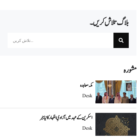
بلاگ تلاش کریں۔
Search
مشورہ
مکہ معاہدہ
Desk
اسکرین کے عہد میں آزادیِ اظہار کا نیا جبر
Desk