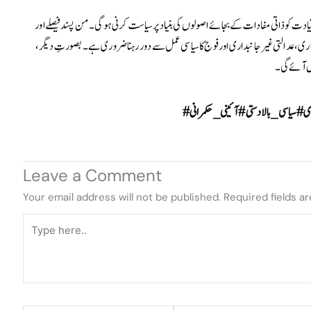
یادت کو ذاتی مفادات کے بجائے اصولوں کی بنیاد پر سیاست کرنی ہوگی۔ من پسند فیصلے اور
ری، عدالتی غیرجانبداری اور فوج کا سیاسی عمل سے دور رہنا ضروری ہے۔ بصورتِ دیگر،
یں آئے گی۔
#سیاسی_بالادستی #آئینی_حکمرانی
Leave a Comment
Your email address will not be published.
Required fields a
Type
here..