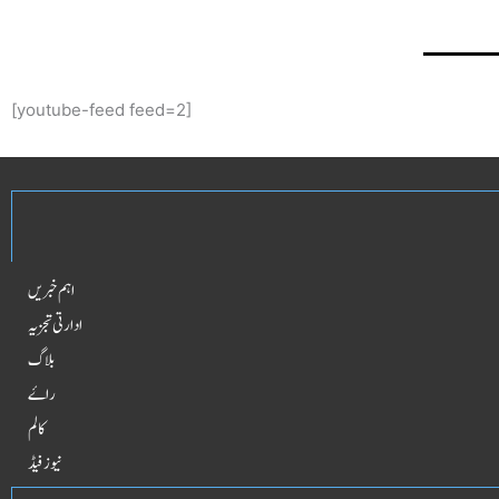
[youtube-feed feed=2]
اہم خبریں
ادارتی تجزیہ
بلاگ
راۓ
کالم
نیوز فیڈ