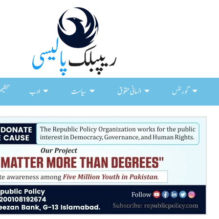
گورننس
انسانی حقوق
سیاست
ادب
تنظیم