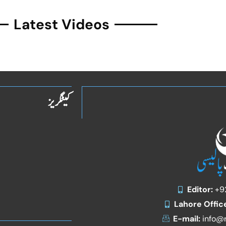
Latest Videos
کیٹگریز
Editor:
+9
Lahore Offic
E-mail:
info@r