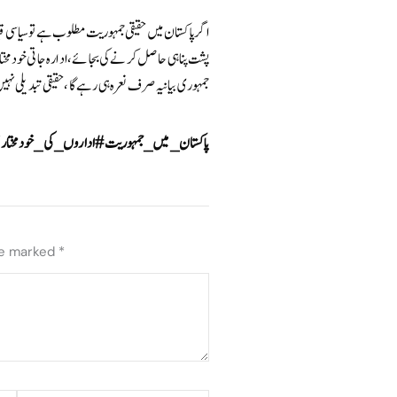
اگر پاکستان میں حقیقی جمہوریت مطلوب ہے تو سیاسی ق
پشت پناہی حاصل کرنے کی بجائے، ادارہ جاتی خودمختا
جمہوری بیانیہ صرف نعرہ ہی رہے گا، حقیقی تبدیلی نہ
#پاکستان_میں_جمہوریت #اداروں_کی_خودمختاری 
re marked
*