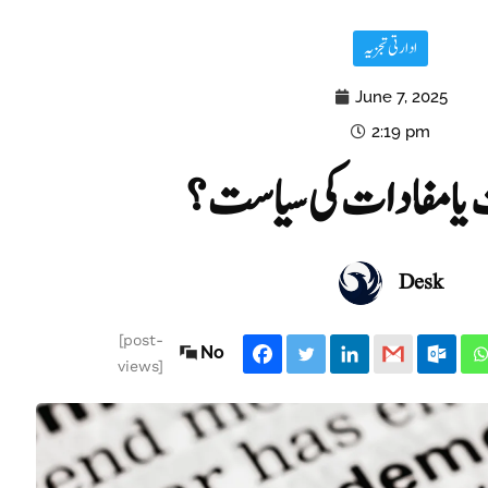
ادارتی تجزیہ
June 7, 2025
2:19 pm
یا مفادات کی سیاست؟
Desk
[post-
No
views]