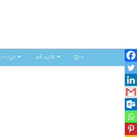
ہوم پیج
قانون اور قواعد
سول سروسز