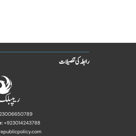
رابطہ کی تفصیلات
23006650789
e:
+923014243788
epublicpolicy.com