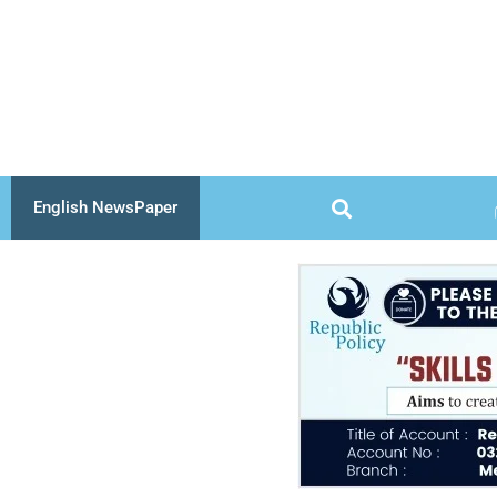
Skip
to
content
English NewsPaper