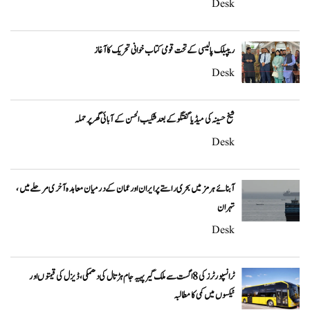
Desk
ریپبلک پالیسی کے تحت قومی کتاب خوانی تحریک کا آغاز
Desk
شیخ حسینہ کی میڈیا گفتگو کے بعد شکیب الحسن کے آبائی گھر پر حملہ
Desk
آبنائے ہرمز میں بحری راستے پر ایران اور عمان کے درمیان معاہدہ آخری مرحلے میں،
تہران
Desk
ٹرانسپورٹرز کی 8 اگست سے ملک گیر پہیہ جام ہڑتال کی دھمکی، ڈیزل کی قیمتوں اور
ٹیکسوں میں کمی کا مطالبہ