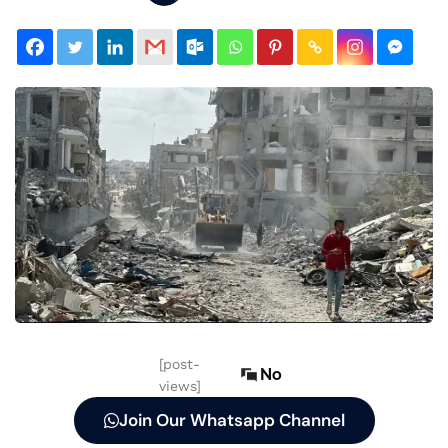
[post-
No
views]
Join Our Whatsapp Channel