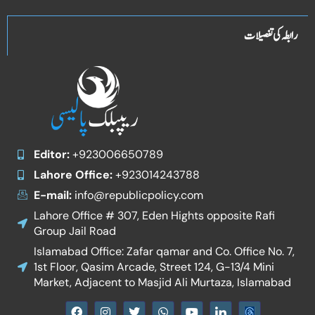
رابطہ کی تفصیلات
Editor:
+923006650789
Lahore Office:
+923014243788
E-mail:
info@republicpolicy.com
Lahore Office # 307, Eden Hights opposite Rafi
Group Jail Road
Islamabad Office: Zafar qamar and Co. Office No. 7,
1st Floor, Qasim Arcade, Street 124, G-13/4 Mini
Market, Adjacent to Masjid Ali Murtaza, Islamabad
F
I
T
W
Y
I