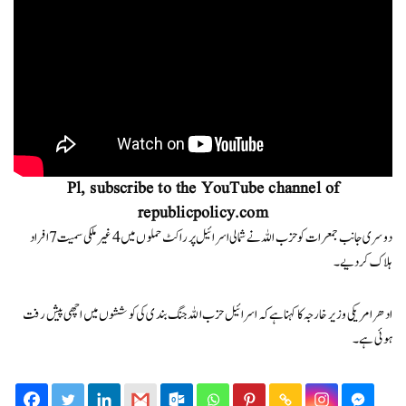
Pl, subscribe to the YouTube channel of
republicpolicy.com
دوسری جانب جمعرات کو حزب اللہ نے شمالی اسرائیل پر راکٹ حملوں میں 4 غیر ملکی سمیت 7 افراد
ہلاک کردیے۔
ادھر امریکی وزیر خارجہ کا کہنا ہےکہ اسرائیل حزب اللہ جنگ بندی کی کوششوں میں اچھی پیش رفت
ہوئی ہے۔