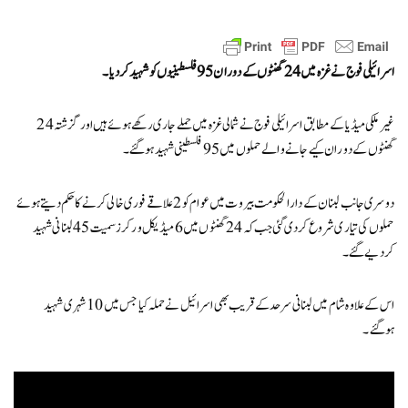
اسرائیلی فوج نے غزہ میں 24 گھنٹوں کے دوران 95 فلسطینیوں کو شہید کردیا۔
غیر ملکی میڈیا کے مطابق اسرائیلی فوج نے شمالی غزہ میں حملے جاری رکھے ہوئے ہیں اور گزشتہ 24
گھنٹوں کے دوران کیے جانے والے حملوں میں 95 فلسطینی شہید ہوگئے۔
دوسری جانب لبنان کے دارالحکومت بیروت میں عوام کو 2 علاقے فوری خالی کرنے کا حکم دیتے ہوئے
حملوں کی تیاری شروع کردی گئی جب کہ 24 گھنٹوں میں 6 میڈیکل ورکرز سمیت 45 لبنانی شہید
کردیے گئے۔
اس کے علاوہ شام میں لبنانی سرحد کے قریب بھی اسرائیل نے حملہ کیا جس میں 10 شہری شہید
ہوگئے۔