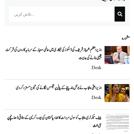
Search
مشورہ
وزیراعظم شہباز شریف کی ڈسکوز کی نجکاری میں عالمی معیار کے سرمایہ کاروں کی شرکت
یقینی بنانے کی ہدایت
Desk
وزیراعلیٰ پنجاب نے بوتل بند پینے کے پانی پر ٹیکس لگانے کی تجویز مسترد کر دی
Desk
چیف سیکرٹری پنجاب کو سول سرونٹ کا خط، پاکستان کی بیوروکریسی کے وفاقی ڈھانچے پر
نئی بحث