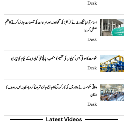
Desk
اسلام آباد ہائیکورٹ نے کرکٹرز کی تنخواہوں اور مراعات کی تفصیلات جاری کرنے کا حکم
معطل کر دیا
Desk
حکومت کا سوئی گیس کمپنیوں کی تقسیم کا منصوبہ، پانچ نئی کمپنیوں کے قیام کی تیاری
Desk
وفاقی حکومت نے وزارتوں کی کارکردگی کا جامع جائزہ شروع کر دیا، کابینہ میں ردوبدل کا
امکان
Desk
Latest Videos