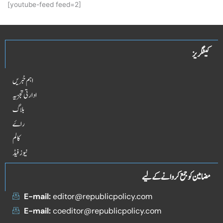
[youtube-feed feed=2]
کیٹگریز
اہم خبریں
ادارتی تجزیہ
بلاگ
راۓ
کالم
نیوز فیڈ
مضامین کو جمع کروانے کے لیے
E-mail:
editor@republicpolicy.com
E-mail:
coeditor@republicpolicy.com