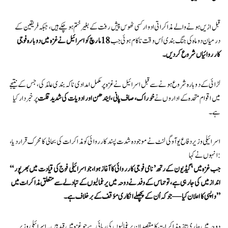
قبل ازیں ہونے والے مذاکراتی ادوار کسی ٹھوس پیش رفت کے بغیر ختم ہو چکے ہیں، جبکہ فریقین کے
درمیان دو ماہ کی جنگ بندی اُس وقت ناکام ہوئی جب
18 مارچ کو اسرائیل نے غزہ میں دوبارہ فوجی
کارروائیاں شروع کر دیں۔
لڑائی کے دوبارہ شروع ہونے سے قبل اسرائیل نے غزہ پر مکمل امدادی ناکہ بندی عائد کی، جس کے نتیجے
میں اقوام متحدہ کے اداروں نے
خوراک، صاف پانی، ایندھن اور ادویات کی شدید قلت
پر خبردار کیا
ہے۔
اسرائیلی وزیر دفاع یوآوگی لنٹ نے موجودہ شدت پسند کارروائی کو مذاکرات کی بحالی کا محرک قرار دیا،
انہوں نے کہا:
“جب غزہ میں ‘گیڈیون کے رتھ’ نامی فوجی کارروائی کا آغاز ہوا، جو اسرائیلی فوج کی قیادت میں بھرپور
انداز میں کی جا رہی ہے، تو حماس کے وفد نے دوحہ میں یرغمالیوں کے تبادلے سے متعلق مذاکرات میں
واپسی کا اعلان کیا — جو کہ اُن کے پچھلے انکاری مؤقف کے برخلاف ہے۔”
دوحہ میں جاری تازہ مذاکرات کا مقصد ان یرغمالیوں کی رہائی ہے جو غزہ میں قید ہیں۔ اسرائیلی وزیر