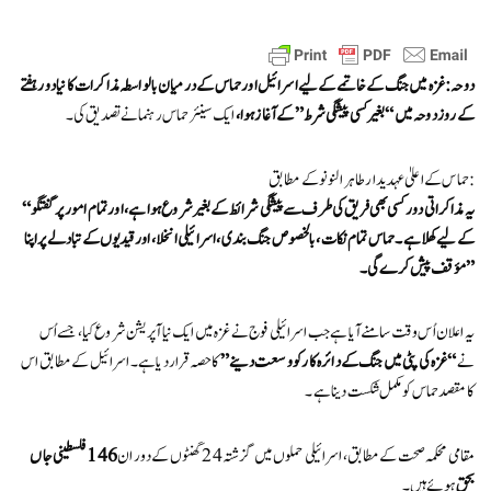
دوحہ: غزہ میں جنگ کے خاتمے کے لیے اسرائیل اور حماس کے درمیان بالواسطہ مذاکرات کا نیا دور ہفتے
کے روز دوحہ میں “بغیر کسی پیشگی شرط” کے آغاز ہوا،
ایک سینئر حماس رہنما نے تصدیق کی۔
حماس کے اعلیٰ عہدیدار طاہر النونو کے مطابق:
“یہ مذاکراتی دور کسی بھی فریق کی طرف سے پیشگی شرائط کے بغیر شروع ہوا ہے، اور تمام امور پر گفتگو
کے لیے کھلا ہے۔ حماس تمام نکات، بالخصوص جنگ بندی، اسرائیلی انخلا، اور قیدیوں کے تبادلے پر اپنا
مؤقف پیش کرے گی۔”
یہ اعلان اُس وقت سامنے آیا ہے جب اسرائیلی فوج نے غزہ میں ایک نیا آپریشن شروع کیا، جسے اُس
نے
“غزہ کی پٹی میں جنگ کے دائرہ کار کو وسعت دینے”
کا حصہ قرار دیا ہے۔ اسرائیل کے مطابق اس
کا مقصد حماس کو مکمل شکست دینا ہے۔
مقامی محکمہ صحت کے مطابق، اسرائیلی حملوں میں گزشتہ 24 گھنٹوں کے دوران
146 فلسطینی جاں
بحق
ہوئے ہیں۔