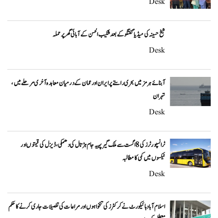
Desk
شیخ حسینہ کی میڈیا گفتگو کے بعد شکیب الحسن کے آبائی گھر پر حملہ
Desk
آبنائے ہرمز میں بحری راستے پر ایران اور عمان کے درمیان معاہدہ آخری مرحلے میں،
تہران
Desk
ٹرانسپورٹرز کی 8 اگست سے ملک گیر پہیہ جام ہڑتال کی دھمکی، ڈیزل کی قیمتوں اور
ٹیکسوں میں کمی کا مطالبہ
Desk
اسلام آباد ہائیکورٹ نے کرکٹرز کی تنخواہوں اور مراعات کی تفصیلات جاری کرنے کا حکم