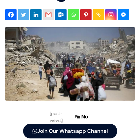
[post-
No
views]
Join Our Whatsapp Channel