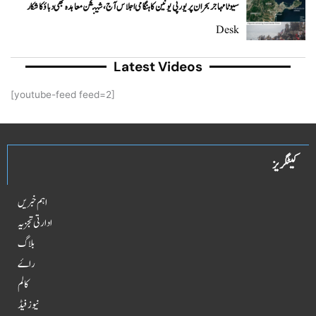
سیوٹا مہاجر بحران پر یورپی یونین کا ہنگامی اجلاس آج، شینگن معاہدہ بھی دباؤ کا شکار
Desk
Latest Videos
[youtube-feed feed=2]
کیٹگریز
اہم خبریں
ادارتی تجزیہ
بلاگ
راۓ
کالم
نیوز فیڈ