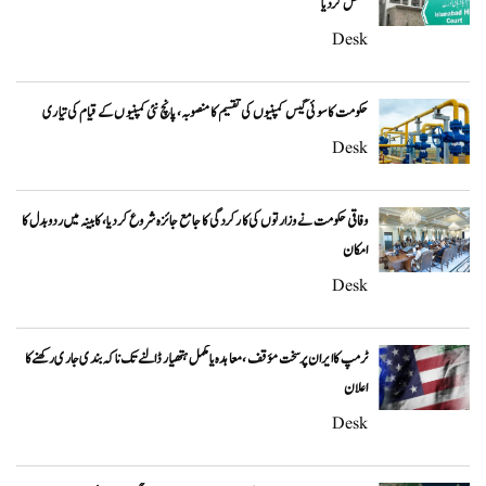
معطل کر دیا
Desk
حکومت کا سوئی گیس کمپنیوں کی تقسیم کا منصوبہ، پانچ نئی کمپنیوں کے قیام کی تیاری
Desk
وفاقی حکومت نے وزارتوں کی کارکردگی کا جامع جائزہ شروع کر دیا، کابینہ میں ردوبدل کا
امکان
Desk
ٹرمپ کا ایران پر سخت مؤقف، معاہدہ یا مکمل ہتھیار ڈالنے تک ناکہ بندی جاری رکھنے کا
اعلان
Desk