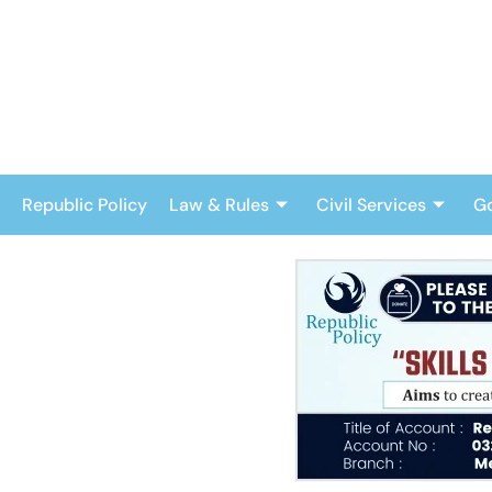
Skip
to
content
Republic Policy
Law & Rules
Civil Services
G