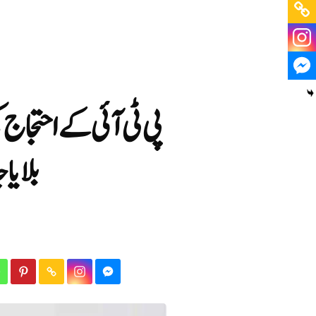
پی ٹی آئی کے احتجاج 
بلایا