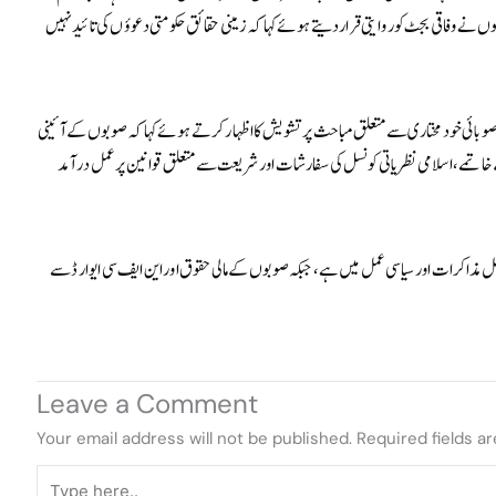
وں نے وفاقی بجٹ کو روایتی قرار دیتے ہوئے کہا کہ زمینی حقائق حکومتی دعوؤں کی تائید نہیں
 18ویں آئینی ترمیم اور صوبائی خودمختاری سے متعلق مباحث پر تشویش کا اظہار کرتے ہوئے کہا کہ صوبوں کے آئینی
 خاتمے، اسلامی نظریاتی کونسل کی سفارشات اور شریعت سے متعلق قوانین پر عمل درآمد
حل مذاکرات اور سیاسی عمل میں ہے، جبکہ صوبوں کے مالی حقوق اور این ایف سی ایوارڈ سے
Leave a Comment
Your email address will not be published.
Required fields a
Type