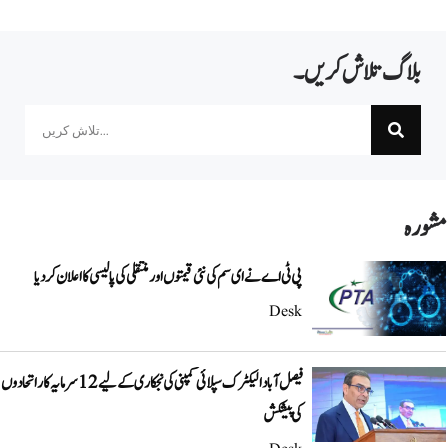
بلاگ تلاش کریں۔
Search
مشورہ
پی ٹی اے نے ای سم کی نئی قیمتوں اور منتقلی کی پالیسی کا اعلان کردیا
Desk
فیصل آباد الیکٹرک سپلائی کمپنی کی نجکاری کے لیے 12 سرمایہ کار اتحادوں
کی پیشکش