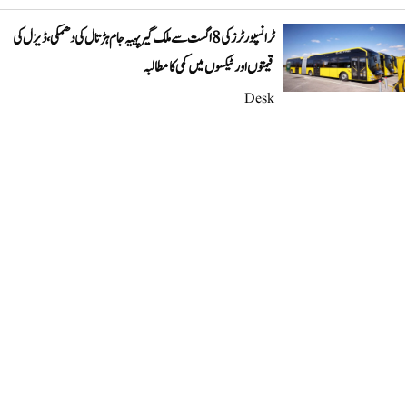
ٹرانسپورٹرز کی 8 اگست سے ملک گیر پہیہ جام ہڑتال کی دھمکی، ڈیزل کی
قیمتوں اور ٹیکسوں میں کمی کا مطالبہ
Desk