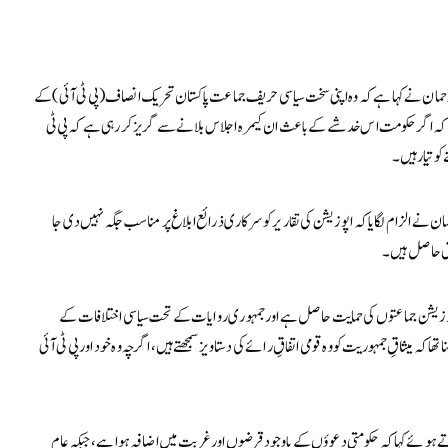
حمان نے کہا ہے کہ وہ اپنی سخت سیاسی حریف جماعت پاکستان تحریک انصاف (پی ٹی آئی) کے
ہا کہ اگر حکومت اس خدشے کے باعث ان کیمرہ اجلاس بلانے سے گریز کر رہی ہے کہ پی ٹی
و تیار ہیں۔
 نے الزام لگایا کہ اپوزیشن کی تقاریر کو سرکاری ذرائع ابلاغ پر مناسب جگہ نہیں دی جا
قوق حاصل ہیں۔
و اپوزیشن جماعتوں کی حمایت حاصل ہے اور جمہوری روایات کے تحت سیاسی اختلافات کے
ا تھا کہ میثاقِ جمہوریت کو وہ قومی اتفاقِ رائے کی دستاویز سمجھتے ہیں، اگرچہ وہ خود اور پی ٹی آئی
ے ہوئے کہا کہ حکومتی دعوؤں کے باوجود قرضوں اور غربت میں اضافہ ہوا ہے، جبکہ عام