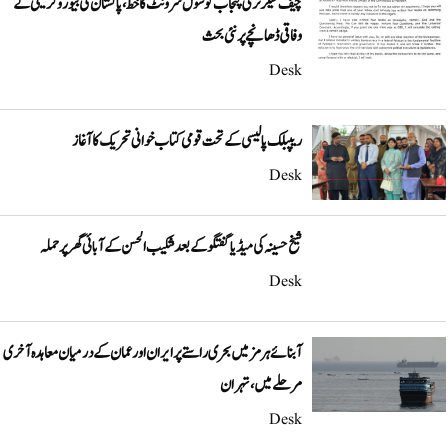
چیف سیکرٹری پنجاب کو سول سرونٹ کا خط، پاکستان کی بیوروکریسی کے
وفاقی ڈھانچے پر نئی بحث
Desk
ریپبلک پالیسی کے تحت قومی کتاب خوانی تحریک کا آغاز
Desk
شیخ حسینہ کی میڈیا گفتگو کے بعد شکیب الحسن کے آبائی گھر پر حملہ
Desk
آبنائے ہرمز میں بحری راستے پر ایران اور عمان کے درمیان معاہدہ آخری
مرحلے میں، تہران
Desk