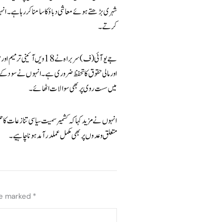
شہری بڑھتے ہوئے معاشی دباؤ کا سامنا کر رہا ہے۔ انہ
کرتے۔
جے یو آئی (ف) سربراہ نے
اور مالی حقوق کا تحفظ ضروری ہے۔ انہوں نے سود کے
میں سست روی پر بھی سوالات اٹھائے۔
انہوں نے مزید کہا کہ کشمیر سمیت سیاسی تنازعات کا 
متعلق وعدوں پر بھی مکمل عملدرآمد ہونا چاہیے۔
re marked
*