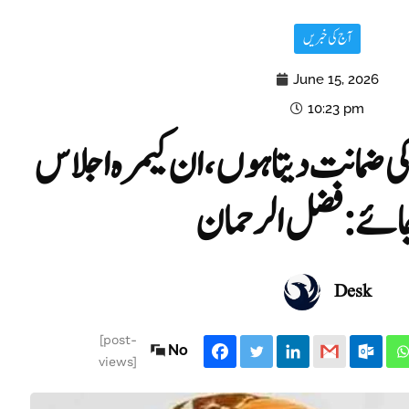
آج کی خبریں
June 15, 2026
10:23 pm
کی ضمانت دیتا ہوں، ان کیمرہ اجلاس
 جائے: فضل الرحمان
Desk
[post-
No
views]