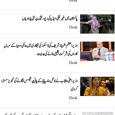
Desk
پاکستان میں غیر ملکی میڈیا کی رپورٹنگ پر نئی پابندیاں
Desk
وزیراعظم شہباز شریف کی ڈسکوز کی نجکاری میں عالمی معیار کے سرمایہ
کاروں کی شرکت یقینی بنانے کی ہدایت
Desk
وزیراعلیٰ پنجاب نے بوتل بند پینے کے پانی پر ٹیکس لگانے کی تجویز مسترد
کر دی
Desk