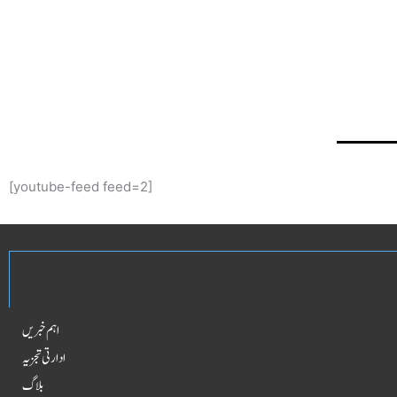
[youtube-feed feed=2]
اہم خبریں
ادارتی تجزیہ
بلاگ