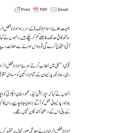
جمعیت علمائے اسلام (ف) کے سربراہ مولانا فضل الر
ساتھ کافی حد تک فاصلے کم کر چکے ہیں۔ انہوں نے ک
آئی احتجاج کرے گی تو وہ اس حوالے سے ضمانت دینے ک
قومی اسمبلی میں خطاب کرتے ہوئے مولانا فضل الرحمان
رہی، حالانکہ پارلیمان کے تمام اراکین کو مساوی ح
انہوں نے کہا کہ اپوزیشن لیڈر محمود خان اچکزئی ک
باوجود پارلیمانی عمل کو آگے بڑھایا جانا چاہیے۔ ان کا کہن
کے بانی اس کے دستخط کنندگان نہیں تھے۔
مولانا فضل الرحمان نے معاشی صورتحال پر تنقید کرت