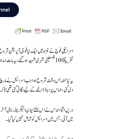
nnel
اسرائیلی فوج نے غزہ میں ایک نیا فوجی آپریشن شروع 
تقریباً 100 فلسطینی شہری شہید ہو گئے، یہ بات امدادی اداروں نے بتائی ہے۔
یہ نیا حملہ اُس وقت شروع ہوا جب اسرائیل نے مارچ کے
دی گئی، حماس پر دباؤ ڈالنے کے لیے لگائی گئی تھی تا
دریں اثنا، حماس نے اس ہفتے ایڈن الیگزینڈر نامی آخر
میں آئی، جس میں اسرائیل کو شامل نہیں کیا گیا۔