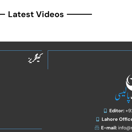
Latest Videos
کیٹگریز
Editor:
+9
Lahore Offic
E-mail:
info@r