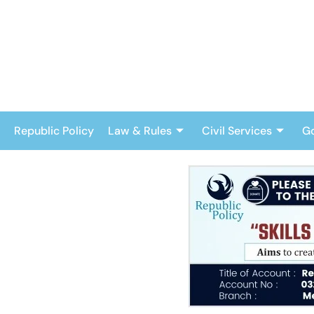
Skip
to
content
Republic Policy
Law & Rules
Civil Services
G