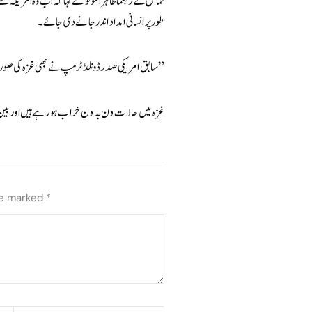
حماس کے رہنما طاہر النونو نے کہا کہ اب وہ امریکہ سے 
طور پر انسانی امداد اندر جانے دی جائے۔
سابق امریکی صدر ڈونلڈ ٹرمپ نے بھی غزہ کی صورتحال پر بات کرتے ہوئے کہا، “بہت سے لوگ بھوک سے مر رہے ہیں۔”
غزہ میں حالات دن بہ دن خراب ہو رہے ہیں اور بین ا
re marked
*