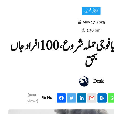
آج کی خبریں
May 17, 2025
1:36 pm
اسرائیل کا غزہ میں نیا فوجی حملہ شروع، 100 افراد جاں
بحق
Desk
[post-
No
views]