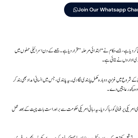
Join Our Whatsapp Cha
کر دیا ہے، جسے حکام نے “ابتدائی مرحلہ” قرار دیا ہے۔ جمعے کے دن اسرائیلی حملوں میں
 شروع میں غزہ پر دوبارہ مکمل پابندی لگا دی۔ یہ پابندی، جس میں انسانی امداد بھی بند کر
کہ وہ کچھ رعایتیں دے۔
ی امریکی یرغمالی کو رہا کر دیا۔ یہ رہائی امریکی حکومت سے براہ راست بات چیت کے بعد عمل