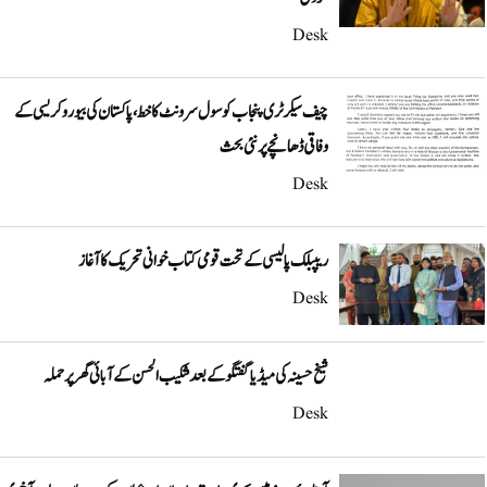
Desk
چیف سیکرٹری پنجاب کو سول سرونٹ کا خط، پاکستان کی بیوروکریسی کے
وفاقی ڈھانچے پر نئی بحث
Desk
ریپبلک پالیسی کے تحت قومی کتاب خوانی تحریک کا آغاز
Desk
شیخ حسینہ کی میڈیا گفتگو کے بعد شکیب الحسن کے آبائی گھر پر حملہ
Desk