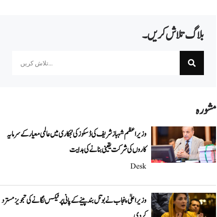
بلاگ تلاش کریں۔
Search
مشورہ
وزیراعظم شہباز شریف کی ڈسکوز کی نجکاری میں عالمی معیار کے سرمایہ
کاروں کی شرکت یقینی بنانے کی ہدایت
Desk
وزیراعلیٰ پنجاب نے بوتل بند پینے کے پانی پر ٹیکس لگانے کی تجویز مسترد
کر دی