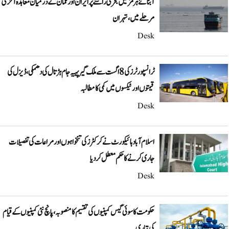
آبنائے ہرمز میں بحری راستے پر ایران اور عمان کے درمیان معاہدہ آخری
مرحلے میں، تہران
Desk
ٹرانسپورٹرز کی 8 اگست سے ملک گیر پہیہ جام ہڑتال کی دھمکی، ڈیزل کی
قیمتوں اور ٹیکسوں میں کمی کا مطالبہ
Desk
اسلام آباد ہائیکورٹ نے کرکٹرز کی تنخواہوں اور مراعات کی تفصیلات
جاری کرنے کا حکم معطل کر دیا
Desk
حکومت کا سوئی گیس کمپنیوں کی تقسیم کا منصوبہ، پانچ نئی کمپنیوں کے قیام
کی تیاری