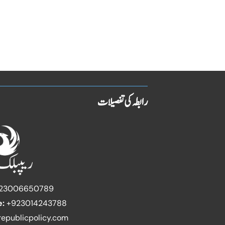
رابطہ کی تفصیلات
23006650789
e:
+923014243788
epublicpolicy.com