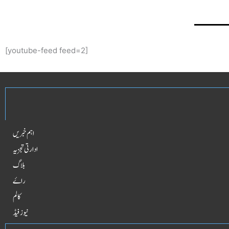
[youtube-feed feed=2]
اہم خبریں
ادارتی تجزیہ
بلاگ
راۓ
کالم
نیوز فیڈ