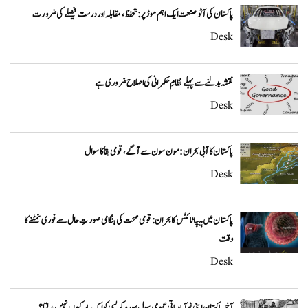
پاکستان کی آٹو صنعت ایک اہم موڑ پر: تحفظ، مقابلہ اور درست فیصلے کی ضرورت
Desk
نقشہ بدلنے سے پہلے نظامِ حکمرانی کی اصلاح ضروری ہے
Desk
پاکستان کا آبی بحران: مون سون سے آگے، قومی بقا کا سوال
Desk
پاکستان میں ہیپاٹائٹس کا بحران: قومی صحت کی ہنگامی صورتِ حال سے فوری نمٹنے کا
وقت
Desk