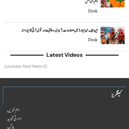
اہم آزمائش
Desk
این ایف سی ایوارڈ میں اصلاحات: آبادی، وفاقیت اور قومی ترقی کا نیا راستہ
Desk
Latest Videos
[youtube-feed feed=2]
کیٹگریز
اہم خبریں
ادارتی تجزیہ
بلاگ