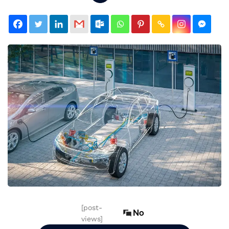
[post-
No
views]