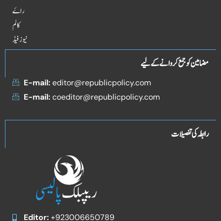
راۓ
کالم
نیوز فیڈ
مضامین کو جمع کروانے کے لیے
E-mail:
editor@republicpolicy.com
E-mail:
coeditor@republicpolicy.com
رابطہ کی تفصیلات
Editor:
+923006650789