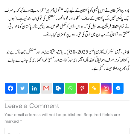
ہارون اختر خان نے اس پالیسی کو پاکستان کے لیے ایک “تحول‌آفرین” قرار دیتے ہوئے کہا کہ یہ صرف
ایک پالیسی نہیں بلکہ پاکستان کے صاف، محفوظ اور خود انحصار مستقبل کی قومی عہد بندی ہے۔ انہوں
نے تمام متعلقہ فریقین سے اپیل کی کہ وہ اس وژن کو مکمل خلوص سے اپنائیں تاکہ پاکستان کو ماحولیاتی،
صنعتی اور توانائی کے میدان میں ترقی کی نئی راہوں پر گامزن کیا جا سکے۔
بلاشبہ، قومی الیکٹرک گاڑی پالیسی 2025-30 ایک جامع، حقیقت پسند اور مستقبل بین خاکہ ہے جو
پاکستان کو نہ صرف ماحولیاتی تحفظ بلکہ اقتصادی خود کفالت اور صنعتی خود انحصاری کی جانب لے جانے
کی بھرپور صلاحیت رکھتی ہے۔
Leave a Comment
Your email address will not be published.
Required fields are
marked
*
Type