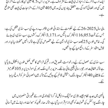
ایک ارب ڈالر کے زرمبادلہ کی بچت کے مترادف ہے۔ مزید برآں، 4.5 ملین ٹن کاربن کے اخراج
میں کمی اور فضائی آلودگی سے متعلق بیماریوں کی مد میں 405 ملین ڈالر کے اخراجات کی بچت بھی متوقع
ہے۔
مالی سال 2025-26 کے لیے حکومت نے ابتدائی طور پر 9 ارب روپے کی سب سڈی مختص کی ہے،
جس کے تحت 116,053 الیکٹرک بائیکس اور 3,171 الیکٹرک رکشوں پر سب سڈی دی جائے
گی۔ خاص طور پر 25 فیصد سب سڈی خواتین کے لیے مخصوص کی گئی ہے تاکہ انہیں محفوظ، پائیدار اور
قابلِ اعتماد سفر کے ذرائع مہیا کیے جا سکیں۔
سب سڈی کے حصول کے لیے درخواست، تصدیق اور رقم کی فراہمی کا عمل مکمل طور پر ڈیجیٹل بنایا گیا
ہے تاکہ شفافیت اور تیز رسائی یقینی بنائی جا سکے۔ مزید برآں، ملک بھر کی موٹرویز پر ہر 105 کلومیٹر
کے فاصلے پر 40 الیکٹرک چارجنگ اسٹیشن قائم کیے جائیں گے تاکہ بین الصوبائی سفر کو فروغ دیا جا
سکے۔
پالیسی میں جدید نظام جیسے بیٹری سوآپنگ، وہیکل ٹو گرڈ ٹیکنالوجی اور نئے تعمیراتی منصوبوں میں
چارجنگ پوائنٹس کی شمولیت کو بھی لازم قرار دیا گیا ہے، تاکہ صارفین کو سہولت اور اپنانے میں آسانی