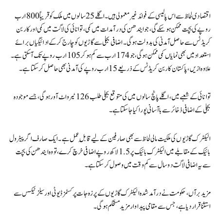
اقتصادی لحاظ سے اس پالیسی کے فوائد غیر معمولی ہیں۔ اگلے 25 سالوں میں ملک کو قریباً 800 ارب
روپے کی بچت ممکن ہو سکے گی، جو ایندھن کی درآمدات میں کمی، توانائی کی لاگت میں کمی اور کاربن
کریڈٹس سے حاصل آمدنی کی بدولت ہوگی۔ اضافی بجلی سے گاڑیوں کو چارج کر کےادائیگیاں برائے
استعداد میں بھی نمایاں کمی ممکن ہوگی، جو 174 ارب سے کم ہو کر 105 ارب روپے تک آ سکتی ہے۔
علاوہ ازیں، پاکستان کاربن کریڈٹس کے ذریعے 15 ارب روپے کی آمدنی بھی حاصل کر سکتا ہے۔
توانائی کے شعبے میں، اگلے پانچ سالوں میں کی متوقع بجلی طلب 126 ٹیرواٹ آور ہو گی، جسے موجودہ
بجلی کے اضافی ذخائر سے باآسانی پورا کیا جا سکتا ہے۔
الیکٹرک گاڑیوں کی ملکیت مالی لحاظ سے بھی صارفین کے لیے قابلِ عمل ہے۔ ایک صارف اگر پیٹرول
بائیک کے مقابلے میں الیکٹرک بائیک پر 1.5 لاکھ روپے اضافی خرچ کرے، تو وہ ایندھن کی بچت
سے یہ اضافی لاگت دو سال سے کم وقت میں وصول کر سکتا ہے۔
مزید برآں، حکومت نے درآمد شدہ الیکٹرک گاڑیوں کے پرزہ جات پر کسٹمز ڈیوٹی اور سیلز ٹیکس سے
استثنا قرار دیا ہے، جس سے مقامی پیداوار مزید مستحکم ہوگی۔