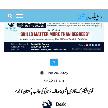
Skip
to
content
کالم
June 20, 2025
10:48 am
قومی الیکٹرک گاڑی پالیسی: صاف توانائی کی جانب پاکستان کا قدم
Desk