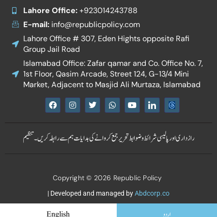
Lahore Office:
+923014243788
E-mail:
info@republicpolicy.com
Lahore Office # 307, Eden Hights opposite Rafi
Group Jail Road
Islamabad Office: Zafar qamar and Co. Office No. 7,
1st Floor, Qasim Arcade, Street 124, G-13/4 Mini
Market, Adjacent to Masjid Ali Murtaza, Islamabad
F
I
T
W
Y
I
a
n
w
h
o
c
c
s
i
a
u
o
e
t
t
t
t
n
b
a
t
s
u
-
رازداری اور پالیسی
شرائط و ضوابط
تحریر جمع کروانے کی ہدایات
ہم سے رابطہ کریں۔
تنظیم
o
g
e
a
b
l
o
r
r
p
e
i
k
a
p
n
m
k
e
Copyright © 2026 Republic Policy
d
i
n
| Developed and managed by
Abdcorp.co
اردو
English