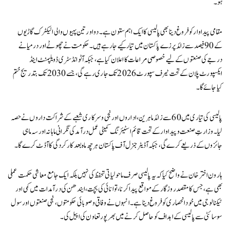
ہو۔
مقامی پیداوار کو فروغ دینا بھی پالیسی کا ایک اہم ستون ہے۔ دو اور تین پہیوں والی الیکٹرک گاڑیوں
کے 90 فیصد سے زائد پرزے پاکستان میں تیار کیے جا رہے ہیں۔ حکومت نے چھوٹے اور درمیانے
درجے کی صنعتوں کے لیے خصوصی مراعات کا اعلان کیا ہے، جبکہ آٹو انڈسٹری ڈویلپمنٹ اینڈ
ایکسپورٹ پلان کے تحت ٹیرف سپورٹ 2026 تک جاری رہے گی، جسے 2030 تک بتدریج ختم
کیا جائے گا۔
پالیسی کی تیاری میں 60 سے زائد ماہرین، اداروں اور نجی و سرکاری شعبے کے شراکت داروں نے حصہ
لیا۔ وزارتِ صنعت و پیداوار کے تحت قائم اسٹیئرنگ کمیٹی عمل درآمد کی نگرانی ماہانہ اور سہ ماہی
جائزوں کے ذریعے کرے گی، جبکہ آڈیٹر جنرل آف پاکستان ہر چھ ماہ بعد کارکردگی کا آڈٹ کرے گا۔
ہارون اختر خان نے واضح کیا کہ یہ پالیسی صرف ماحولیاتی تحفظ کی نہیں بلکہ ایک جامع معاشی حکمت عملی
بھی ہے، جس کا مقصد روزگار کے مواقع پیدا کرنا، توانائی کی بچت، ایندھن کی درآمدات میں کمی اور
ٹیکنالوجی میں خود انحصاری کو فروغ دینا ہے۔ انہوں نے وفاقی و صوبائی حکومتوں، نجی صنعتوں اور سول
سوسائٹی سے پالیسی کے اہداف کو حاصل کرنے میں بھرپور تعاون کی اپیل کی۔