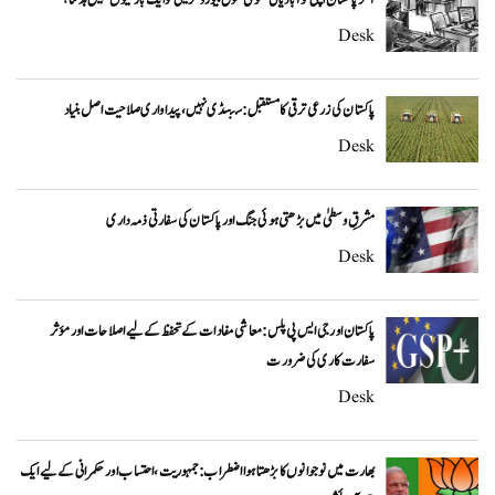
آخر پاکستان اپنی نوآبادیاتی عمومی سول بیوروکریسی کو ایک بار کیوں نہیں بدلتا؟
Desk
پاکستان کی زرعی ترقی کا مستقبل: سبسڈی نہیں، پیداواری صلاحیت اصل بنیاد
Desk
مشرقِ وسطیٰ میں بڑھتی ہوئی جنگ اور پاکستان کی سفارتی ذمہ داری
Desk
پاکستان اور جی ایس پی پلس: معاشی مفادات کے تحفظ کے لیے اصلاحات اور مؤثر
سفارت کاری کی ضرورت
Desk
بھارت میں نوجوانوں کا بڑھتا ہوا اضطراب: جمہوریت، احتساب اور حکمرانی کے لیے ایک