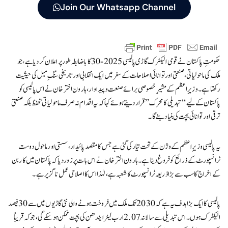
Join Our Whatsapp Channel
حکومتِ پاکستان نے قومی الیکٹرک گاڑی پالیسی 2025-30 کا باضابطہ طور پر اعلان کر دیا ہے، جو
ملک کی ماحولیاتی، صنعتی اور توانائی اصلاحات کے سفر میں ایک انقلابی اور تاریخی سنگِ میل کی حیثیت
رکھتا ہے۔ وزیرِ اعظم کے مشیرِ خصوصی برائے صنعت و پیداوار، ہارون اختر خان نے اس پالیسی کو
پاکستان کے لیے “تبدیلی کا محرک” قرار دیتے ہوئے کہا کہ یہ اقدام نہ صرف ماحولیاتی تحفظ بلکہ صنعتی
ترقی اور توانائی بچت کی بنیاد بنے گا۔
یہ پالیسی وزیرِ اعظم کے وژن کے تحت تیار کی گئی ہے جس کا مقصد پائیدار، سستی اور ماحول دوست
ٹرانسپورٹ کے ذرائع کو فروغ دینا ہے۔ ہارون اختر خان نے اس بات پر زور دیا کہ پاکستان میں کاربن
کے اخراج کا سب سے بڑا ذریعہ ٹرانسپورٹ کا شعبہ ہے، لہٰذا اس کا اصلاحی عمل ناگزیر ہے۔
پالیسی کا ایک بڑا ہدف یہ ہے کہ 2030 تک ملک میں فروخت ہونے والی نئی گاڑیوں میں سے 30 فیصد
الیکٹرک ہوں۔ اس تبدیلی سے سالانہ 2.07 ارب لیٹر ایندھن کی بچت ممکن ہو سکے گی، جو کہ قریباً