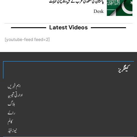
پاکستان کی سعودی عرب کے حقِ دفاع کی حمایت
Desk
Latest Videos
[youtube-feed feed=2]
کیٹگریز
اہم خبریں
ادارتی تجزیہ
بلاگ
راۓ
کالم
نیوز فیڈ