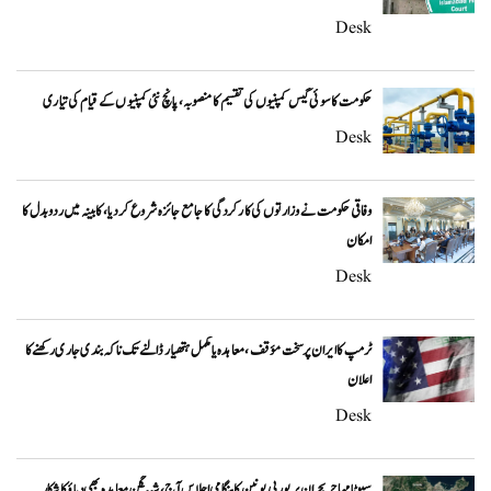
Desk
حکومت کا سوئی گیس کمپنیوں کی تقسیم کا منصوبہ، پانچ نئی کمپنیوں کے قیام کی تیاری
Desk
وفاقی حکومت نے وزارتوں کی کارکردگی کا جامع جائزہ شروع کر دیا، کابینہ میں ردوبدل کا
امکان
Desk
ٹرمپ کا ایران پر سخت مؤقف، معاہدہ یا مکمل ہتھیار ڈالنے تک ناکہ بندی جاری رکھنے کا
اعلان
Desk
سیوٹا مہاجر بحران پر یورپی یونین کا ہنگامی اجلاس آج، شینگن معاہدہ بھی دباؤ کا شکار