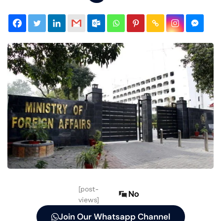
[post-
No
views]
Join Our Whatsapp Channel