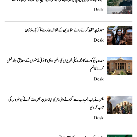
Desk
مودی پر تنقید کرنے والے مظاہرین کے خلاف بھارت کا کریک ڈاؤن
Desk
سندھ ہائی کورٹ کا بنگلہ دیشی شہریوں کی وطن واپسی قانونی تقاضوں کے مطابق جلد مکمل
کرنے کا حکم
Desk
یمن نے باب المندب سے گزرنے والی بحری جہازوں پر فیس عائد کرنے کی خبروں کی
تردید کر دی
Desk