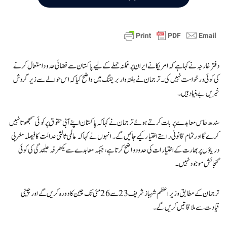
دفتر خارجہ نے کہا ہے کہ امریکا نے ایران پر ممکنہ حملے کے لیے پاکستان سے فضائی حدود استعمال کرنے
کی کوئی درخواست نہیں کی۔ ترجمان نے ہفتہ وار بریفنگ میں واضح کیا کہ اس حوالے سے زیر گردش
خبریں بے بنیاد ہیں۔
سندھ طاس معاہدے پر بات کرتے ہوئے ترجمان نے کہا کہ پاکستان اپنے آبی حقوق پر کوئی سمجھوتا نہیں
کرے گا اور تمام قانونی راستے اختیار کیے جائیں گے۔ انہوں نے کہا کہ عالمی ثالثی عدالت کا فیصلہ مغربی
دریاؤں پر بھارت کے اختیارات کی حدود واضح کرتا ہے، جبکہ معاہدے سے یکطرفہ علیحدگی کی کوئی
گنجائش موجود نہیں۔
ترجمان کے مطابق وزیراعظم شہباز شریف 23 سے 26 مئی تک چین کا دورہ کریں گے اور چینی
قیادت سے ملاقاتیں کریں گے۔