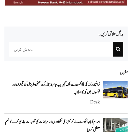
بلاگ تلاش کریں۔
Search
مشورہ
ٹرانسپورٹرز کی 8 اگست سے ملک گیر پہیہ جام ہڑتال کی دھمکی، ڈیزل کی قیمتوں اور
ٹیکسوں میں کمی کا مطالبہ
Desk
اسلام آباد ہائیکورٹ نے کرکٹرز کی تنخواہوں اور مراعات کی تفصیلات جاری کرنے کا حکم
معطل کر دیا