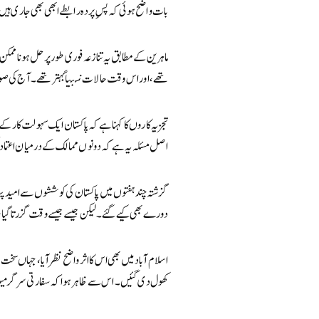
بات واضح ہوئی کہ پسِ پردہ رابطے ابھی بھی جاری ہی
ماہرین کے مطابق یہ تنازعہ فوری طور پر حل ہونا ممک
تھے، اور اس وقت حالات نسبتاً بہتر تھے۔ آج کی صور
تجزیہ کاروں کا کہنا ہے کہ پاکستان ایک سہولت کار کے ط
اصل مسئلہ یہ ہے کہ دونوں ممالک کے درمیان اعتماد 
گزشتہ چند ہفتوں میں پاکستان کی کوششوں سے امید پیدا 
دورے بھی کیے گئے۔ لیکن جیسے جیسے وقت گزرتا گیا،
اسلام آباد میں بھی اس کا اثر واضح نظر آیا، جہاں سخ
کھول دی گئیں۔ اس سے ظاہر ہوا کہ سفارتی سرگرمیو