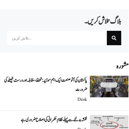
بلاگ تلاش کریں۔
Search
مشورہ
پاکستان کی آٹو صنعت ایک اہم موڑ پر: تحفظ، مقابلہ اور درست فیصلے کی
ضرورت
Desk
نقشہ بدلنے سے پہلے نظامِ حکمرانی کی اصلاح ضروری ہے