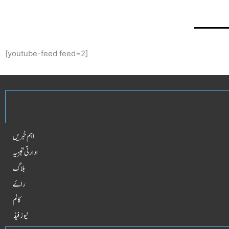
[youtube-feed feed=2]
اہم خبریں
ادارتی تجزیہ
بلاگ
راۓ
کالم
نیوز فیڈ