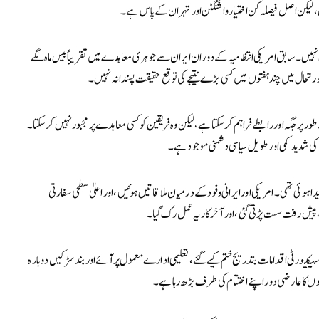
ں، لیکن اصل فیصلہ کن اختیار واشنگٹن اور تہران کے پاس ہے۔
ن نہیں۔ سابق امریکی انتظامیہ کے دوران ایران سے جوہری معاہدے میں تقریباً بیس ماہ لگے
تحال میں چند ہفتوں میں کسی بڑے نتیجے کی توقع حقیقت پسندانہ نہیں۔
ور پر جگہ اور رابطے فراہم کر سکتا ہے، لیکن وہ فریقین کو کسی معاہدے پر مجبور نہیں کر سکتا۔
کی شدید کمی اور طویل سیاسی دشمنی موجود ہے۔
ہوئی تھی۔ امریکی اور ایرانی وفود کے درمیان ملاقاتیں ہوئیں، اور اعلیٰ سطحی سفارتی
 پیش رفت سست پڑتی گئی، اور آخرکار یہ عمل رک گیا۔
ت سیکیورٹی اقدامات بتدریج ختم کیے گئے، تعلیمی ادارے معمول پر آئے اور بند سڑکیں دوبارہ
ں کا عارضی دور اپنے اختتام کی طرف بڑھ رہا ہے۔