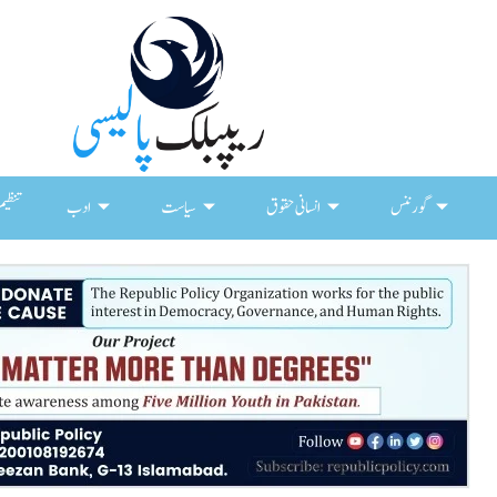
گورننس
انسانی حقوق
سیاست
ادب
تنظیم