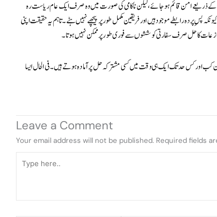
 کے ذریعے امن قائم ہو جائے، لیکن ناکامی کی صورت میں وہ صرف ایک عام ریاست رہ
نکہ پسِ پردہ رابطے موجود ہیں اور فریقین مکمل طور پر پیچھے نہیں ہٹے۔ تاہم یہ حقیقت اپنی
ازعات کا حل صرف سفارتی کوششوں سے فوری طور پر ممکن نہیں ہوتا۔
ن کب اور کس حد تک ایک ہی وقت میں کسی مشترکہ حل پر آمادہ ہوتے ہیں۔ فی الحال ایسا
Leave a Comment
Your email address will not be published.
Required fields a
Type
here..