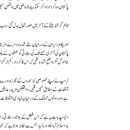
پاکستان وہ کردار ادا کر سکتا ہے جو ماضی میں ناممکن سمجھا
تاہم گزشتہ ہفتے کے آخر میں صورتحال بدل گئی، جب 
امریکا اور ایران کے درمیان طے شدہ دوسرے مرحلے
پاکستان کی آخری لمحے تک کی سفارتی کوششوں کے باوج
خاموش مگر واضح اشارہ تھی کہ اس کا کردار، کم از ک
ٹرمپ نے اپنے خصوصی نمائندوں کے مجوزہ دورے بھ
توقعات کے مطابق نہیں تھی۔ واشنگٹن مزید رعایتیں چاہ
ہے، اور دونوں ممالک کے درمیان بنیادی اختلافات ات
دلچسپ بات یہ ہے کہ اس تعطل کے باوجود سفارتی رابط
بار اسلام آباد کا دورہ کیا، جس سے ظاہر ہوتا ہے کہ 