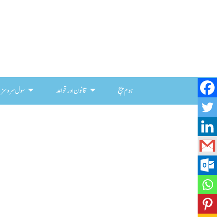
ہوم پیج
قانون اور قواعد
سول سروسز