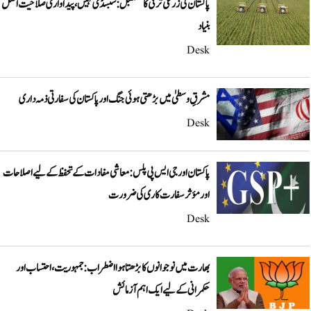
پاکستان کی زرعی ترقی کا مستقبل: سبسڈی نہیں، پیداواری صلاحیت اصل
بنیاد
Desk
مشرقِ وسطیٰ میں بڑھتی ہوئی جنگ اور پاکستان کی سفارتی ذمہ داری
Desk
پاکستان اور جی ایس پی پلس: معاشی مفادات کے تحفظ کے لیے اصلاحات
اور مؤثر سفارت کاری کی ضرورت
Desk
بھارت میں نوجوانوں کا بڑھتا ہوا اضطراب: جمہوریت، احتساب اور
حکمرانی کے لیے ایک اہم آزمائش