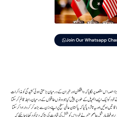
Join Our Whatsapp Cha
ا بڑا حصہ اس مقصد پر لگایا کہ واشنگٹن اور تہران کے درمیان بڑھتی ہوئی کشیدگی کو مذاکرات
خود کو ایک ایسے اہم پل کے طور پر پیش کیا جو دونوں طاقتوں کے درمیان رابطہ قائم کر سکتا
یں ہوئیں اور یہ تاثر دیا گیا کہ پاکستان عالمی سطح پر اپنے وزن سے بڑھ کر کردار ادا کر سکتا
ہ فیلڈ مارشل عاصم منیر نے خود اس کوشش کی قیادت کی، تاکہ دنیا کو دکھایا جا سکے کہ