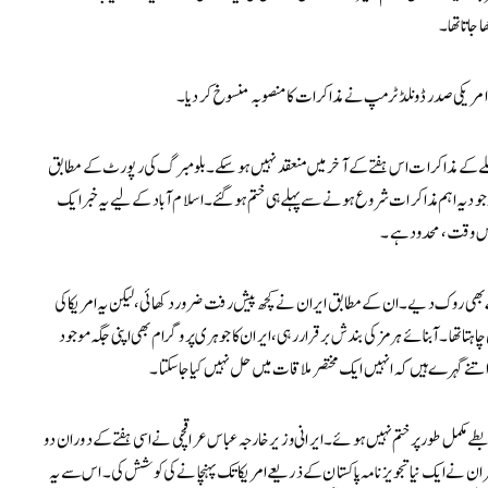
 جاتا تھا۔
امریکی صدر ڈونلڈ ٹرمپ نے مذاکرات کا منصوبہ منسوخ کر دیا۔
 کے مذاکرات اس ہفتے کے آخر میں منعقد نہیں ہو سکے۔ بلومبرگ کی رپورٹ کے مطابق
ود یہ اہم مذاکرات شروع ہونے سے پہلے ہی ختم ہو گئے۔ اسلام آباد کے لیے یہ خبر ایک
م اس وقت، محدود ہے۔
ی روک دیے۔ ان کے مطابق ایران نے کچھ پیش رفت ضرور دکھائی، لیکن یہ امریکا کی
تا تھا۔ آبنائے ہرمز کی بندش برقرار رہی، ایران کا جوہری پروگرام بھی اپنی جگہ موجود
نے گہرے ہیں کہ انہیں ایک مختصر ملاقات میں حل نہیں کیا جا سکتا۔
ے مکمل طور پر ختم نہیں ہوئے۔ ایرانی وزیر خارجہ عباس عراقچی نے اسی ہفتے کے دوران دو
تہران نے ایک نیا تجویز نامہ پاکستان کے ذریعے امریکا تک پہنچانے کی کوشش کی۔ اس سے یہ