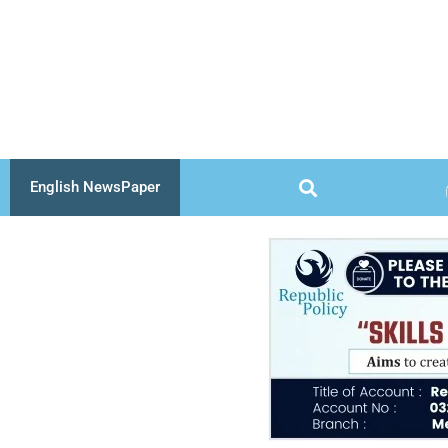
Skip
to
content
English NewsPaper