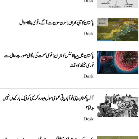
Desk
پاکستان کا آبی بحران: مون سون سے آگے، قومی بقا کا سوال
Desk
پاکستان میں ہیپاٹائٹس کا بحران: قومی صحت کی ہنگامی صورتِ حال سے
فوری نمٹنے کا وقت
Desk
آخر پاکستان اپنی نوآبادیاتی عمومی سول بیوروکریسی کو ایک بار کیوں نہیں
بدلتا؟
Desk