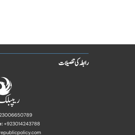
رابطہ کی تفصیلات
23006650789
e:
+923014243788
epublicpolicy.com