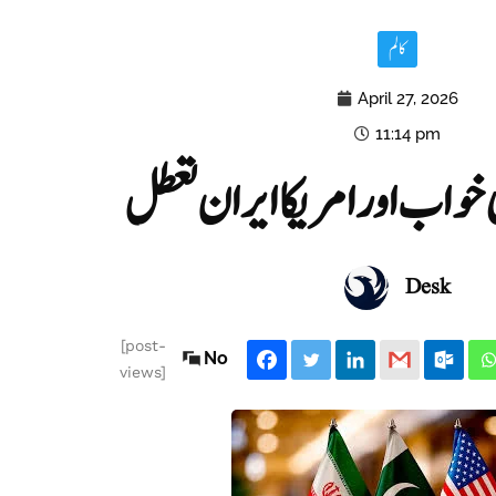
کالم
April 27, 2026
11:14 pm
ثی خواب اور امریکا ایران تعطل
Desk
[post-
No
views]