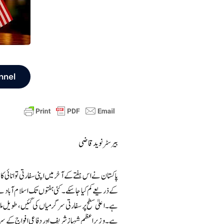
nnel
بیرسٹر نوید قاضی
پاکستان نے اس ہفتے کے آخر میں اپنی سفارتی توانائی ک
کے ذریعے کم کیا جا سکے۔ کئی ہفتوں تک اسلام آباد نے 
ہے۔ اعلیٰ سطح پر سفارتی سرگرمیاں کی گئیں، طویل ملاقات
ہے۔ وزیرِاعظم شہباز شریف اور دفاعی افواج کے سربرا