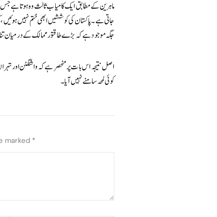
ماہرین کے مطابق ایک کامیاب ثالث وہ ہوتا ہے جس
جاتی ہے۔ پاکستان کی کوششیں ابھی ختم نہیں ہوئیں، کیو
جگہ موجود ہے کہ بڑے طاقتور ممالک کے درمیان تن
اصل نتیجہ اس بات پر منحصر ہے کہ واشنگٹن اور تہرا
کوئی لمحہ سامنے نہیں آیا۔
re marked
*