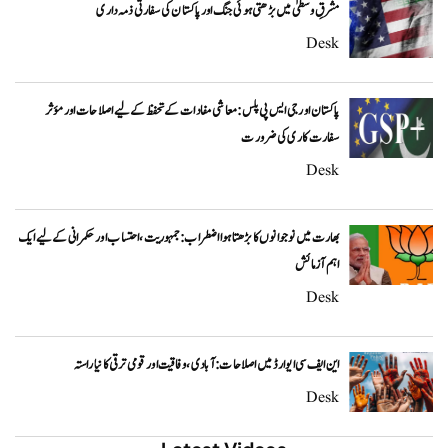
مشرقِ وسطیٰ میں بڑھتی ہوئی جنگ اور پاکستان کی سفارتی ذمہ داری
Desk
پاکستان اور جی ایس پی پلس: معاشی مفادات کے تحفظ کے لیے اصلاحات اور مؤثر
سفارت کاری کی ضرورت
Desk
بھارت میں نوجوانوں کا بڑھتا ہوا اضطراب: جمہوریت، احتساب اور حکمرانی کے لیے ایک
اہم آزمائش
Desk
این ایف سی ایوارڈ میں اصلاحات: آبادی، وفاقیت اور قومی ترقی کا نیا راستہ
Desk