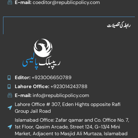
E-mail:
coeditor@republicpolicy.com
رابطہ کی تفصیلات
Editor:
+923006650789
Lahore Office:
+923014243788
E-mail:
info@republicpolicy.com
Lahore Office # 307, Eden Hights opposite Rafi
Group Jail Road
Islamabad Office: Zafar qamar and Co. Office No. 7,
1st Floor, Qasim Arcade, Street 124, G-13/4 Mini
Market, Adjacent to Masjid Ali Murtaza, Islamabad