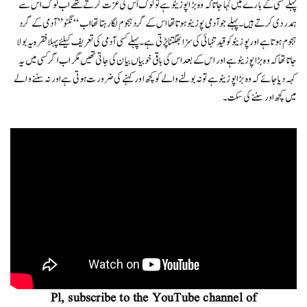
پہلے کسی کے بارےمیں کہا جاتا کہ وہ بڑا پوزیٹو ہے تو لوگ اُس کی عزت کرتے تھے اب لوگ اس سے
ہمدردی کرتے ہیں۔پہلے جو آدمی پوزیٹو ہوتا تھا اس کے گرد ہجوم لگا رہتا تھا اب “نگٹو” آدمی کے گرد
ہجوم ہوتا ہےاور پوزیٹو کو قید تنہائی کی سزا بھگتنا پڑتی ہے۔ پہلےکسی آدمی کی تعریف کیلئے پہلا فقرہ یہ بولا
جاتا تھاکہ وہ بڑا پوزیٹو ہے اور اس کے بعد اس کی باقی خوبیاں بیان کی جاتی تھیں مگر اب اگر کسی میں یہ
کہہ دیا جائے کہ وہ بڑا پوزیٹو ہے تو نہ بولنےوالے کو کچھ اور کہنے کی ضرورت ہوتی ہے اور نہ سننےوالے
میں کچھ اور سننے کی سکت ۔
Pl, subscribe to the YouTube channel of