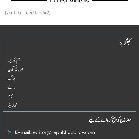
Latest Videos
[youtube-feed feed=2]
کیٹگریز
اہم خبریں
ادارتی تجزیہ
بلاگ
راۓ
کالم
نیوز فیڈ
مضامین کو جمع کروانے کے لیے
E-mail:
editor@republicpolicy.com