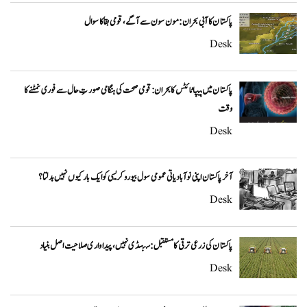
پاکستان کا آبی بحران: مون سون سے آگے، قومی بقا کا سوال
Desk
پاکستان میں ہیپاٹائٹس کا بحران: قومی صحت کی ہنگامی صورتِ حال سے فوری نمٹنے کا
وقت
Desk
آخر پاکستان اپنی نوآبادیاتی عمومی سول بیوروکریسی کو ایک بار کیوں نہیں بدلتا؟
Desk
پاکستان کی زرعی ترقی کا مستقبل: سبسڈی نہیں، پیداواری صلاحیت اصل بنیاد
Desk