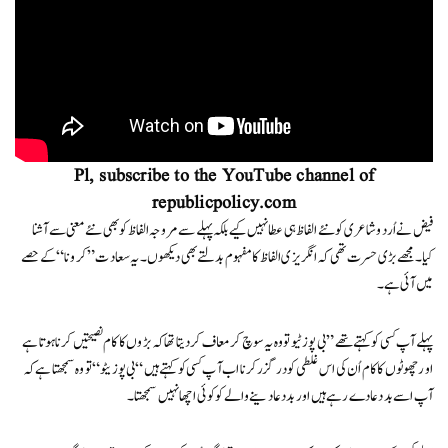
Pl, subscribe to the YouTube channel of
republicpolicy.com
فیض نے اُردو شاعری کو نئے الفاظ ہی عطا نہیں کیے بلکہ پہلے سے مروجہ الفاظ کو بھی نئے معنی سے آشنا
کیا۔مجھے بڑی حسرت تھی کہ انگریزی الفاظ کا مفہوم بدلتے بھی دیکھوں۔ یہ سعادت ” کرونا “کے حصے
میں آئی ہے۔
پہلے آپ کسی کو کہتے تھے ” بی پوز ٹیو تو وہ یہ سوچ کر معاف کر دیتا تھا کہ بڑوں کا کام نصیحتیں کرناہوتا ہے
اور چھوٹوں کا کام اُن کی اس غلطی کو درگزر کرنا اب آپ کسی کو کہتے ہیں “بی پوزیٹو“ تو وہ سمجھتا ہےکہ
آپ اسے بددعا دے رہے ہیں اور بددعا دینےوالے کو کوئی اچھا نہیں سمجھتا۔