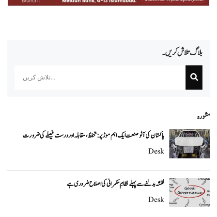
بلاگ تلاش کریں۔
Search
مشورہ
پاکستان کی آٹو صنعت ایک اہم موڑ پر: تحفظ، مقابلہ اور درست فیصلے کی ضرورت
Desk
نقشہ بدلنے سے پہلے نظامِ حکمرانی کی اصلاح ضروری ہے
Desk