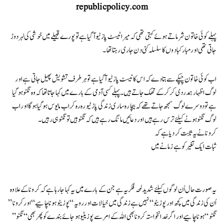
republicpolicy.com
پہلے کوئی خاتون شرماتے ہوئے کہتی تھی کہ میرا ٹیسٹ پازٹیو آ گیاہے تو پورے قبیلے میں خوشی کی لہر دوڑ
جاتی تھی اورمبارکبادوں کا سلسلہ کئی دن جاری رہتا تھا۔
اب کوئی خاتون چپکے سے بتا دے کہ اس کا ٹیسٹ پازٹیو آ گیا ہے تو ہر طرف تشویش پھیل جاتی ہے اور
لوگ اظہار ہمدردی کر کر کے تھک جاتے ہیں۔ پہلےکسی آدمی کے بارے میں کہا جاتا تھا کہ وہ نگٹو ہو گیا
ہے تو دوسرے لوگ سمجھ جاتے تھے کہ بیچارہ ساری زندگی پازٹیو رہ رہ کر اب مایوس ہو گیا ہو گا اوراب
لوگ نگٹو ہونے کیلئے ترس رہے ہیں اور دعائیں مانگ رہے ہیں کہ نگٹو ہیں تو نگٹو ہی رہیں۔
کرونا نے یہ ثابت کر دیا ہے کہ
ثبات ایک تغیر کو ہے زمانے میں
یہ صورت حال اُن لوگوں کیلئے شدید لمحہ فکریہ ہے جن کے بارے میں یہ کہا جا رہا ہے کہ کرونا کےعلاوہ
اُن کی زندگی میں کچھ اور پوزیٹو“ نہیں ہےزندگی میں خیالات اور رویہ “پوزیٹو ہونا چاہیے “اور کرونا”
نگٹو “ہونا چاہیے اور اگر خدانخواستہ کرونابھی اللہ کے امر سے پوزیٹیو ہو جائے بندے کو پھربھی “نگٹو”