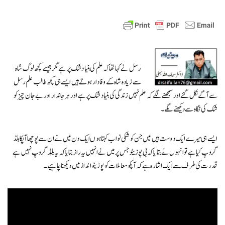
رسل نے کہا تھا کہ علم کی بنیا د شک پر ہے مگرجیسے کچھ لوگ شاہ
سے زیادہ شاہ کے وفادار ہوتےہیں ایسے ہی کچھ طالب علم رسل
سے آگے نکل گئے اورسمجھنے لگے کہ علم نہیں زندگی کی بنیا د شک پر ہے اور ہرجاندار اور بے جان چیز کو
شک کی نگاہ سے دیکھنے لگے۔
ایسے ہی میرے ایک دوست ہیں میں جن کو شکی نواب کہتا ہوں ایک دن میں نے ان سے پوچھا آپکا بلڈ
گروپ کیا ہے تو انہوں نے بتایا کہ بی پوزیٹوجس پر میں نے انہیں یہ راز بتایا کہ یہ بلڈ گروپ نہیں ہے
قدرت کی طرف سے ایک اشارہ ہے کہ آپکو معاملات کو پوزیٹو انداز میں دیکھنا چاہیے۔