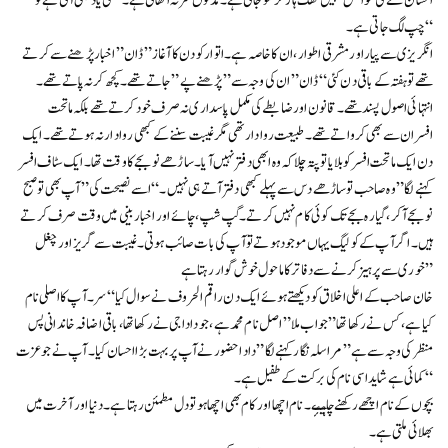
احسان گننے کی خواہش کہیں تھک ہارکر سو جاتی ہے۔ مدتوں سر نہ اٹھاتی ہے۔ کبھی یاد بھی آتی ہے تو
چپ لگ جاتی ہے۔ “
انگریزی سے پیار اور مشرقی اطوار ، ان کا خاصہ ہے۔ اتوار کو دن کا آغاز” ڈان” اخبار پڑھنے سے کرتے
تھے تو ہفتہ کے باقی دن کئی “ڈان” ان کی وجہ سے” پڑھنے پے” جاتے تھے۔ کچھ کرنہ پاتے تھے۔
انتہائی اصول پسند تھے۔ قانون اور ضابطے کی مکمل پاسداری نہ صرف خود کرتے تھے بلکہ ماتحت
افسران سے بھی کرواتے تھے۔ طبیعت روادار تھی مگر غیبت سننے کے کبھی روادار نہ ہوتے تھے۔ ایک
دن ایک ماتحت افسر کو بلایا تو پتہ چلا کہ وہ ابھی دفتر نہیں آیا ۔ ساڑھے نو بجے کا وقت تھا ۔ ایک سٹاف افسر
کہنے لگا ” وہ صاحب تو ساڑھے دس سے پہلے کبھی دفتر آتے ہی نہیں ۔ “اسے نصیحت کی” آپ بھی تو صبح
نو بجے آ کر ، گیارہ بجے تک کوئی کام نہیں کرتے۔ گپ شپ، چائے اور اخبار بینی میں وقت صرف کرتے
ہیں۔ اگر آپ کے کولیگ یہاں موجود ہوتے تو آپ کی بات صائب ہوتی۔ غیبت سے گریز اور چغل
خوری سے پرہیز کرنے سے دفاتر کا ماحول خو ش گوار رہتا ہے”
خان صاحب کے اعلی اخلاق کو دیکھتے ہوئے ایک دن راقم الحروف نے سوال کیا “سر ۔ آپ کا اصلی نام
کیا ہے، کس نے رکھا تھا” جواب ملا ” اصل نام محمد ہے ، جو دادا جی نے رکھا تھا ، باقی اضافہ خاندانی پس
منظر کی وجہ سے ہے” مراسلہ نگار کہنے لگا” دادا حضور نے آپ پر بہت بڑا احسان کیا ۔ آپ نے جو عزت
کمائی ہے شاید اسی نام کی برکت کے طفیل ہے۔ “
بچوں کے نام اچھے رکھنے چاہیئے ۔ نام اچھا اور کام بھی اچھا ہو تو دل مطمئن رہتا ہے۔ دنیا اور آخرت میں
بھلائی ملتی ہے۔