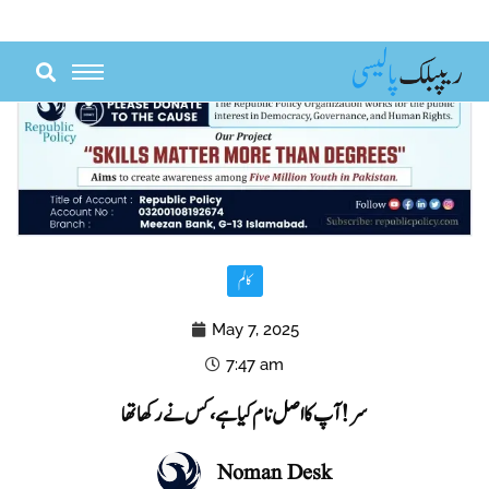
Skip
to
content
کالم
May 7, 2025
7:47 am
سر !آپ کا اصل نام کیا ہے،کس نے رکھا تھا
Noman Desk