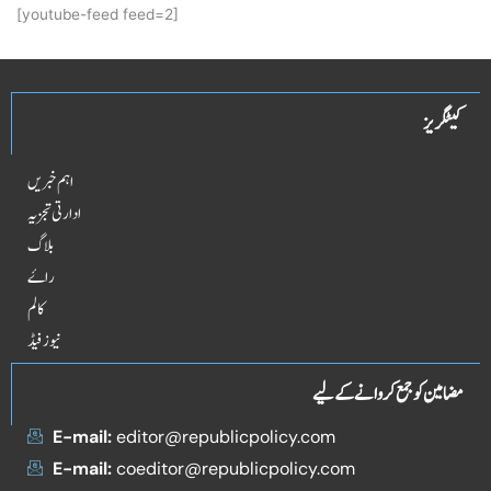
[youtube-feed feed=2]
کیٹگریز
اہم خبریں
ادارتی تجزیہ
بلاگ
راۓ
کالم
نیوز فیڈ
مضامین کو جمع کروانے کے لیے
E-mail:
editor@republicpolicy.com
E-mail:
coeditor@republicpolicy.com