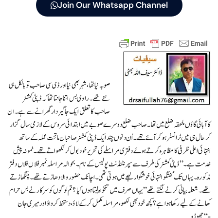
Join Our Whatsapp Channel
صوبہ نیا تھا ،شہر بھی نیا اور ڈی سی صاحب تو بالکل ہی
نئے تھے۔ راوی بس اتنا جانتا تھا کہ ڈپٹی کمشنر
صاحب کا تعلق ایک جاگیر دار گھرانے سے ہے۔ ان
کا آبائی گاؤں ملحقہ ضلع میں تھا۔ صاحب ضلع دوسرے صوبے میں ابتدائی سروس کے لازمی سال گزار
کر حال ہی میں ٹرانسفر ہو کر آئے تھے۔ اُن دنوں چند ایک ڈپٹی کمشنر صاحبان ماتحت عملہ کے ساتھ
انتہائی اعلی ظرفی کا مظاہرہ کرتے ہوۓ دفتری مراسلے کی تحریر خود بول کر لکھواتے تھے ۔ نمونہ پیش
خدمت ہے۔ ” ڈپٹی کمشنر کی طرف سےسپرنٹنڈنٹ پولیس کے نام۔ بحوالہ مراسلہ نمبرفلاں فلاں دفتر
مذکورہ۔ یہاں تک گفتگو انتہائی خوشگوار لہجے میں ہوتی تھی۔اچانک حضور والا دھاڑتے تھے۔چنگھاڑتے
تھے۔شعلہ بیانی کرنے لگتے تھے”یہاں صرف میں تنخواہ لیتا ہوں کیا؟ تم لوگوں کو سرکار نے بس حرام
کھانے کے لیے رکھا ہوا ہے؟ کچھ خود بھی لکھو، مراسلہ مکمل کر کے لاؤ، دستخط کرواؤ اور میری جان
چھوڑو “-