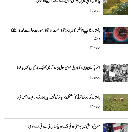
پاکستان کا آبی بحران: مون سون سے آگے، قومی بقا کا سوال
Desk
پاکستان میں ہیپاٹائٹس کا بحران: قومی صحت کی ہنگامی صورتِ حال سے فوری نمٹنے کا
وقت
Desk
آخر پاکستان اپنی نوآبادیاتی عمومی سول بیوروکریسی کو ایک بار کیوں نہیں بدلتا؟
Desk
پاکستان کی زرعی ترقی کا مستقبل: سبسڈی نہیں، پیداواری صلاحیت اصل بنیاد
Desk
مشرقِ وسطیٰ میں بڑھتی ہوئی جنگ اور پاکستان کی سفارتی ذمہ داری