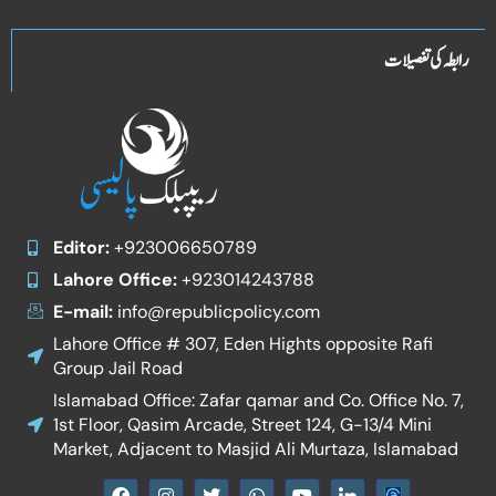
رابطہ کی تفصیلات
Editor:
+923006650789
Lahore Office:
+923014243788
E-mail:
info@republicpolicy.com
Lahore Office # 307, Eden Hights opposite Rafi
Group Jail Road
Islamabad Office: Zafar qamar and Co. Office No. 7,
1st Floor, Qasim Arcade, Street 124, G-13/4 Mini
Market, Adjacent to Masjid Ali Murtaza, Islamabad
F
I
T
W
Y
I