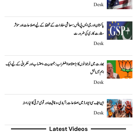
Desk
پاکستان اور جی ایس پی پلس: معاشی مفادات کے تحفظ کے لیے اصلاحات اور مؤثر
سفارت کاری کی ضرورت
Desk
بھارت میں نوجوانوں کا بڑھتا ہوا اضطراب: جمہوریت، احتساب اور حکمرانی کے لیے ایک
اہم آزمائش
Desk
این ایف سی ایوارڈ میں اصلاحات: آبادی، وفاقیت اور قومی ترقی کا نیا راستہ
Desk
Latest Videos