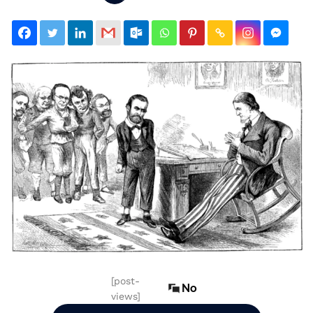
[post-
No
views]