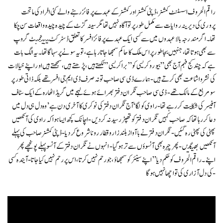
راقم الحروف اسسٹنٹ کمشنر،ڈپٹی کمشنر اور کمشنر کے عہدے پر فائز رہنے والے کئی افراد کی ماتحت
پروری کی دیرینہ روایا ت سے مکمل طور پر تو آگاہ نہیں تھا مگر سینہ گزٹ کے چیدہ چیدہ واقعات سن چکا
تھا۔ اگر مندرجہ بالا عہدوں میں سے کسی ایک عہدے پر فائز افسر کا تعلق ڈسٹرکٹ مینیجمنٹ گروپ
سے بھی ہو تا تھا ، جنہیں بجا طور پر اس ملک کا حاکم سمجھا جاتا رہا ہے، تو یہ سونے پر سہاگا تھا۔ یہ الگ بات
ہے کہ چند کج فہم آج بھی” بیورو کریسی کو ” برا کریسی” لکھتے ہیں ، پڑھتے ہیں، سمجھتے ہیں اور اپنے خیالات
کی نشرواشاعت بھی کرتے ہیں- ہمارے ڈی سی صاحب تو نہ صرف ڈی ایم جی افسر تھے بلکہ ذاتی طور پر
سو مربع کے مالک تھے- ڈی سی صاحب نگران دفتر بھرائے ہوئے لہجے میں گریڈ اٹھارہ کے ایک سٹاف
آفیسر کی شکایت کر رہے تھا-راوی کو لگا ‘آج نگران دفتر کی نوکری کا آخری دن ہے’وہ دل ہی دل میں
دعا کر رہا تھا کہ صاحب کہیں نگران دفتر کو تھپڑ رسید نہ کر دیں-اچانک کچھ ایسا ہوا کہ راوی کی آنکھیں
پھٹی کی پھٹی رہ گئیں- نگران دفتر نے با آواز بلند زاروقطار رونا شروع کر دیا-ڈپٹی کمشنر صاحب کی پہلے
آنکھیں بھیگیں-پھر چہرہ بھی آنسو ؤں سے تر ہو گیا- انہوں نے نگران دفتر کے آنسو پہلے پونچھے پھر
اپنے ۔ راقم الحروف کو حکم دیا” اپنے سینئر کو سمجھاؤ ،جو رحم نہیں کرتا ،اس پر رحم نہیں کیا جاتا-آ یندہ کسی
کی دل آزاری کی تو اچھا نہیں ہو گا-