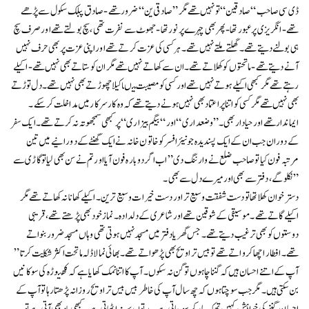
ڈی سی صاحب “صا دقین “تو نہیں تھے مگر” صا دقی ین “ضرور تھے-صادق پبلک سکول سے پڑھے
تھے-انگریزی پر عبور تھا-پھر بھی چہرے پر نور تھا-جھوٹ سے نفرت تھی، سچ بولتے تھے اور صرف سچ
ہی بولنے دیتے تھے ۔ گھلتے ملتے نہیں تھے ۔ ہر کسی کی عزت کرتے تھے اور اپنی عزت پر بھی حرف نہیں
آنے دیتے تھے-ما تحتوں کو کھلاتے تھے۔ان سے کھاتے نہیں تھےمگر ان کو ستاتے بھی نہیں تھے-اکیلے
رہتے تھے مگر کبھی اکیلے ہوتے نہیں تھے اور کسی کو مصیبت میںاکیلا چھوڑتے بھی نہیں تھے۔ دل توڑتے
بھی نہیں تھے مگر کسی کو اتنا پراعتماد بھی نہیں ہونے دیتے تھے کہ وہ کار سرکار میں مداخلت کرسکے۔
ایماندار تھے اور حیادار بھی۔”وضعدار ی “اور “بیگم بیزاری “پر کبھی سمجھوتہ نہ کرتے تھے۔ ایک سفر
کے دوران جب ان کے ایک پسندیدہ جونیئر افسر کو خاتون خانہ نے ایک گھنٹے کے دورانیے میں تین
مرتبہ فون کیا تو صاحب ضلع نے وارننگ دی ” اب اگر دوبارہ فون آیا اور تم نے سن بھی لیا تو گاڑی سے
نکلو گے ، دفتر سے بھی اور میرے دل سے بھی۔”
دستر خوان کھلا تھا تو دست شفقت وسیع تر اور دست خیرات و سیع ترین۔ اکیلے کھانا نہ کھاتے تھے مگر
اکیلے گاتے تھے۔ موسیقی کے شوقین تھے اور شاعری کے دلدادہ ۔ نماز خود بھی پڑھتے تھے ، قریبی
دوستوں کو بھی ترغیب دیتے تھے۔ جس گھر یا دفتر میں مسجد نہیں ہوتی تھی وہاں مسجد ضرور بنواتے
تھے۔ افطار اچھا کرواتے تھے تو بیس تراویح بھی پڑھواتے تھے ۔ بھائی نما لاڈلہ ماتحت اکثر شکایت کرتا ”
آپ کے اتنے احسان ہیں کہ گننا چاہوں تو گن نہ سکوں ۔ آپ کا اتنا نمک کھایا ہے کہ کھیوڑہ کی سو کانیں
بن سکتی ہیں۔ مگر جب سوچتا ہوں کہ چھ سال آپ کی خاطر بیس بیس تراویح روزانہ پڑھتارہا تو آپ کے