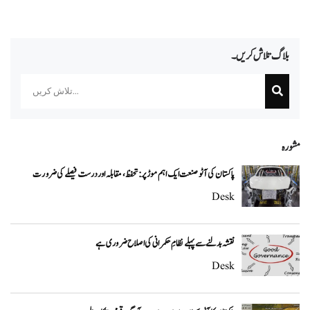
بلاگ تلاش کریں۔
Search
مشورہ
پاکستان کی آٹو صنعت ایک اہم موڑ پر: تحفظ، مقابلہ اور درست فیصلے کی ضرورت
Desk
نقشہ بدلنے سے پہلے نظامِ حکمرانی کی اصلاح ضروری ہے
Desk