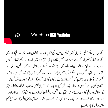
اگلے ہی دن حاکم ضلع نے ڈپٹی کمشنر کمپلیکس میں واقع تمام دفاتر اور شاخوں کا دورہ کیا-راقم کا کمرہ بھی
دیکھا جو انتہائی مختصر تھا-کمرے سے ملحقہ غسل خانہ انتہائی وسیع و عریض تھا۔اس “کھلے تضاد “کی وجہ
عرصہ دراز سے تعینات افسران اور اہلکار بھی نہ بتا سکے-راقم الحراف ازل سے ٹھہرا ، قلبی ولسانی بے
اعتبار و بے اختیار شخص۔ زبان پھسل گئی ” سر ویسے تو معاملہ اک مکمل ریسرچ کا متقاضی ہے۔بادی
النظر میں تو یہی جان پڑ تا ہےکہ غسل خانہ بنانے والوں کو خیال آیا ہو گا،اتنی خوبصورت جگہ کسی کو
دیکھنی بھی چاہیے- کیوں نہ ساتھ ایک دفتر بھی بنا دیا جائے-“ڈپٹی کمشنر صاحب نے فلک شگاف قہقہہ
لگایا-کاش وہ راقم کو ڈانٹ دیتے- اس قہقہے کے طفیل، راقم آج تک ان سے دوستی تو کیا ،ان کا برادر
خورد ہونے کا دعوے دار ہے،ایک عالم کو اس کے دعوے پہ اعتبار ہے، ڈی ایم جی افسر کا رویہ آج بھی
اس رشتہ کا پاسدار ہے-