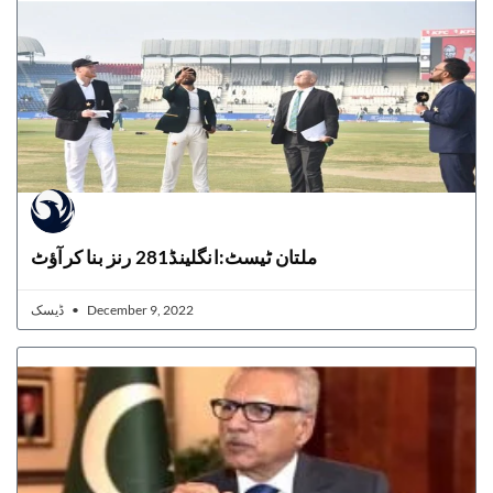
ملتان ٹیسٹ:انگلینڈ281 رنز بنا کرآؤٹ
ڈیسک
December 9, 2022