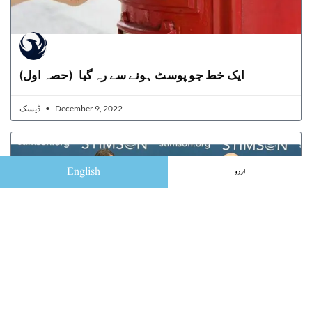
ایک خط جو پوسٹ ہونے سے رہ گیا (حصہ اول)
ڈیسک
December 9, 2022
English
اردو
Strong Pak-US security cooperation necessary: