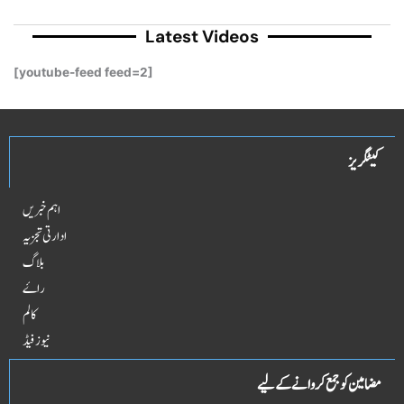
Latest Videos
[youtube-feed feed=2]
کیٹگریز
اہم خبریں
ادارتی تجزیہ
بلاگ
راۓ
کالم
نیوز فیڈ
مضامین کو جمع کروانے کے لیے