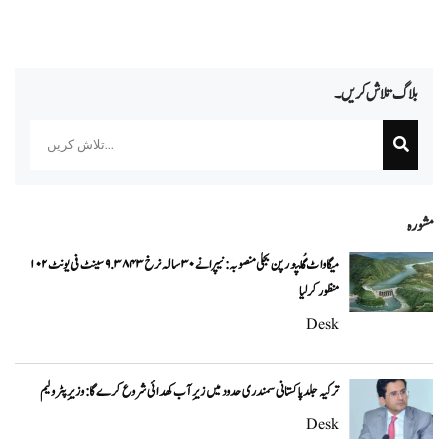
بلاگ تلاش کریں۔
Search
مشورہ
۱۰۲ میگاواٹ گُلپور پن بجلی منصوبہ: نیپرا نے ۳۰ سالہ نرخ ۹.۳۸۴۳ سینٹ فی یونٹ
منظور کر لیا
Desk
ترکیہ جلد پاکستانی سمندری حدود میں زیرِ آب کھدائی شروع کرے گا: وزیرِ پٹرولیم
Desk