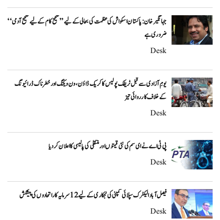
جہانگیر خان: پاکستان اسکواش کی عظمت کی بحالی کے لیے ’’صحیح کام کے لیے صحیح آدمی‘‘
ضروری ہے
Desk
یومِ آزادی سے قبل ٹریفک پولیس کا کریک ڈاؤن، ون ویلنگ اور خطرناک ڈرائیونگ
کے خلاف کارروائی تیز
Desk
پی ٹی اے نے ای سم کی نئی قیمتوں اور منتقلی کی پالیسی کا اعلان کردیا
Desk
فیصل آباد الیکٹرک سپلائی کمپنی کی نجکاری کے لیے 12 سرمایہ کار اتحادوں کی پیشکش
Desk