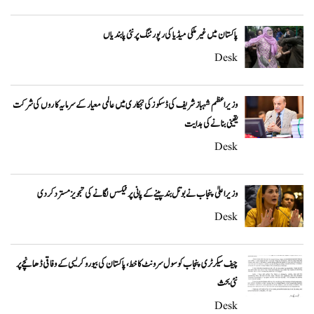
پاکستان میں غیر ملکی میڈیا کی رپورٹنگ پر نئی پابندیاں
Desk
وزیراعظم شہباز شریف کی ڈسکوز کی نجکاری میں عالمی معیار کے سرمایہ کاروں کی شرکت
یقینی بنانے کی ہدایت
Desk
وزیراعلیٰ پنجاب نے بوتل بند پینے کے پانی پر ٹیکس لگانے کی تجویز مسترد کر دی
Desk
چیف سیکرٹری پنجاب کو سول سرونٹ کا خط، پاکستان کی بیوروکریسی کے وفاقی ڈھانچے پر
نئی بحث
Desk