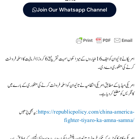
Join Our Whatsapp Channel
امریکا نے تائیوان کو ایف 16طیاروں کے میزائلوں سمیت تقریباً 62 کروڑ ڈالر مالیت کا اسلحہ فروخت
کرنےکی منظوری دے دی۔
امریکی میڈیا کے مطابق امریکی انتظامیہ نے تائیوان کو اسلحہ فروخت کرنےکی منظوری کے بارے میں
کانگریس کو مطلع کر دیا ہے۔
https://republicpolicy.com/china-america-
یہ بھی پڑھیں:
fighter-tiyaro-ka-amna-samna/
امریکی حکام کا کہنا ہےکہ ممکنہ فروخت تائیوان ریلیشن ایکٹ، دیرینہ ون چائنا پالیسی کے مطابق ہے،