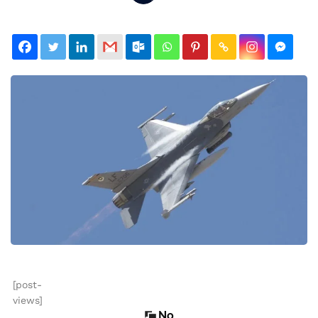
[post-
views]
No