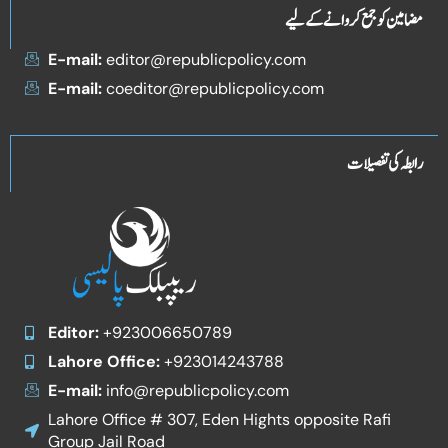
مضامین کو جمع کروانے کے لیے
E-mail:
editor@republicpolicy.com
E-mail:
coeditor@republicpolicy.com
رابطہ کی تفصیلات
Editor:
+923006650789
Lahore Office:
+923014243788
E-mail:
info@republicpolicy.com
Lahore Office # 307, Eden Hights opposite Rafi
Group Jail Road