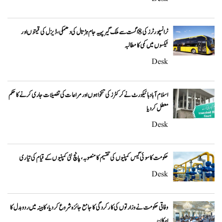
ٹرانسپورٹرز کی 8 اگست سے ملک گیر پہیہ جام ہڑتال کی دھمکی، ڈیزل کی قیمتوں اور
ٹیکسوں میں کمی کا مطالبہ
Desk
اسلام آباد ہائیکورٹ نے کرکٹرز کی تنخواہوں اور مراعات کی تفصیلات جاری کرنے کا حکم
معطل کر دیا
Desk
حکومت کا سوئی گیس کمپنیوں کی تقسیم کا منصوبہ، پانچ نئی کمپنیوں کے قیام کی تیاری
Desk
وفاقی حکومت نے وزارتوں کی کارکردگی کا جامع جائزہ شروع کر دیا، کابینہ میں ردوبدل کا
امکان