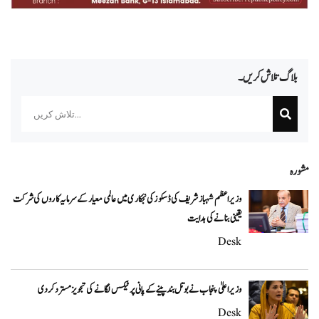
بلاگ تلاش کریں۔
Search
مشورہ
وزیراعظم شہباز شریف کی ڈسکوز کی نجکاری میں عالمی معیار کے سرمایہ کاروں کی شرکت
یقینی بنانے کی ہدایت
Desk
وزیراعلیٰ پنجاب نے بوتل بند پینے کے پانی پر ٹیکس لگانے کی تجویز مسترد کر دی
Desk