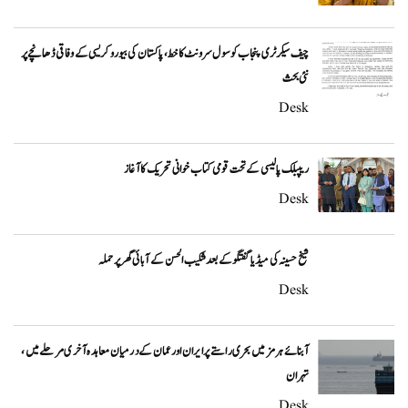
چیف سیکرٹری پنجاب کو سول سرونٹ کا خط، پاکستان کی بیوروکریسی کے وفاقی ڈھانچے پر
نئی بحث
Desk
ریپبلک پالیسی کے تحت قومی کتاب خوانی تحریک کا آغاز
Desk
شیخ حسینہ کی میڈیا گفتگو کے بعد شکیب الحسن کے آبائی گھر پر حملہ
Desk
آبنائے ہرمز میں بحری راستے پر ایران اور عمان کے درمیان معاہدہ آخری مرحلے میں،
تہران
Desk