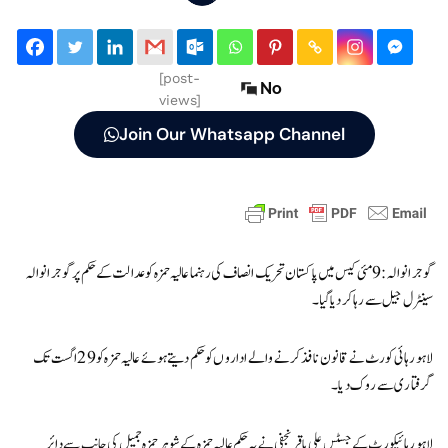
[post-
No
views]
Join Our Whatsapp Channel
گوجرانوالہ :9 مئی کیس میں پاکستان تحریک انصاف کی رہنما عالیہ حمزہ کو عدالت کے حکم پر گوجرانوالہ
سینٹرل جیل سے رہا کر دیا گیا۔
لاہور ہائی کورٹ نے قانون نافذ کرنے والے اداروں کوحکم دیتے ہوئے عالیہ حمزہ کو 29 اگست تک
گرفتاری سے روک دیا ۔
لاہور ہائیکورٹ کے جسٹس علی باقر نجفی نے یہ حکم عالیہ حمزہ کے شوہر حمزہ جمیل کی جانب سے دائر