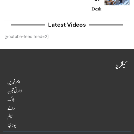
Desk
Latest Videos
[youtube-feed feed=2]
کیٹگریز
اہم خبریں
ادارتی تجزیہ
بلاگ
راۓ
کالم
نیوز فیڈ