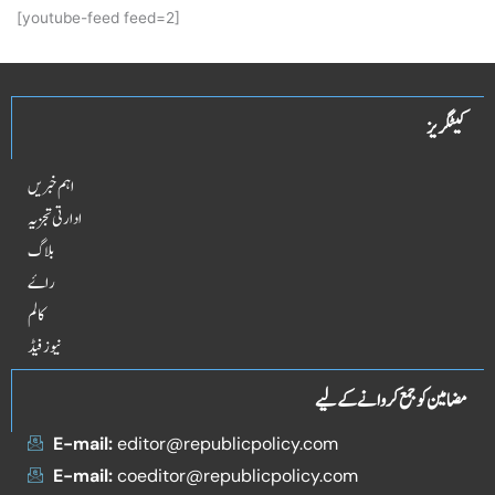
[youtube-feed feed=2]
کیٹگریز
اہم خبریں
ادارتی تجزیہ
بلاگ
راۓ
کالم
نیوز فیڈ
مضامین کو جمع کروانے کے لیے
E-mail:
editor@republicpolicy.com
E-mail:
coeditor@republicpolicy.com