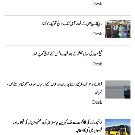
Desk
ریپبلک پالیسی کے تحت قومی کتاب خوانی تحریک کا آغاز
Desk
شیخ حسینہ کی میڈیا گفتگو کے بعد شکیب الحسن کے آبائی گھر پر حملہ
Desk
آبنائے ہرمز میں بحری راستے پر ایران اور عمان کے درمیان معاہدہ آخری مرحلے میں،
تہران
Desk
ٹرانسپورٹرز کی 8 اگست سے ملک گیر پہیہ جام ہڑتال کی دھمکی، ڈیزل کی قیمتوں اور
ٹیکسوں میں کمی کا مطالبہ