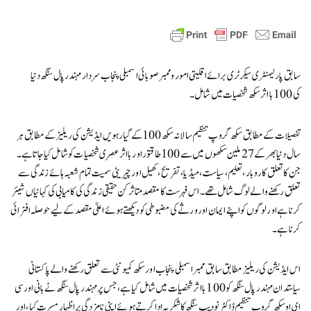
سابق پارلیمنٹری سیکرٹری برائے اقلیتی امور و ممبر صوبائی اسمبلی پنجاب سردار مہندر پال سنگھ دنیا
کی 100 با اثر سکھ شخصیات میں شامل۔
تفصیلات کے مطابق سکھ گروپ تنظیم سالانہ سکھ 100 کے گیارہویں ایڈیشن کی ریلیز کے مطابق ہر
سال دنیا بھر کے 27 ملین سکھوں میں سے 100 طاقتور اور بااثر عصری شخصیات کو شامل کیا جاتا ہے۔
جن کا تعلق کاروبار، تعلیم، سیاست، میڈیا، تفریح، کھیل اور چیریٹی سمیت تمام شعبہ ہائے زندگی سے
تعلق رکھنے والے لوگ شامل تھے۔ اس فہرست کا مقصد متاثر کن حقیقی زندگی کی کامیابی کی کہانیاں شیئر
کرنا ہے اور لوگوں کو اپنے ایمان اور ورثے کی مضبوطی کو دیکھتے ہوئے اعلیٰ مقصد کے لیے حوصلہ افزائی
کرنا ہے۔
اس ایڈیشن کی ریلیز مطابق سابق ممبر اسمبلی پنجاب اور سکھ کمیونٹی سے تعلق رکھنے والے پاکستانی
سیاستدان مہندر پال سنگھ کو 100 با اثر شخصیات میں شامل کیا ہے،جس پرمہندر پال سنگھ نے بانی اور سی
ای او سکھ گروپ تنظیم ڈاکٹر نودیپ سنگھ کا شکریہ ادا کرتے ہوئے اپنی نامزدگی پر اظہارِ مسرت کیا،اور