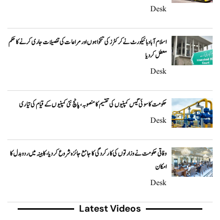
Desk
اسلام آباد ہائیکورٹ نے کرکٹرز کی تنخواہوں اور مراعات کی تفصیلات جاری کرنے کا حکم
معطل کر دیا
Desk
حکومت کا سوئی گیس کمپنیوں کی تقسیم کا منصوبہ، پانچ نئی کمپنیوں کے قیام کی تیاری
Desk
وفاقی حکومت نے وزارتوں کی کارکردگی کا جامع جائزہ شروع کر دیا، کابینہ میں ردوبدل کا
امکان
Desk
Latest Videos