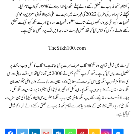
پاکستان سکھ مذہب سے تعلق رکھنے والے پہلے سکھ سیاستدان ہونے کا اعزاز بھی اپنے نام کیا ۔
پچھلے تمام سالوں کی طرح، 2022 کی فہرست میں بہت سے اعلیٰ بین الاقوامی معززین، عوامی
شخصیات، کمیونٹی ہیروز، کھیلوں کے ستارے، مشہور شخصیات اور دنیا بھر سے سکھ کمیونٹی سے تعلق
رکھنے والے لوگوں کو شامل کیا گیا تھا. مکمل فہرست مندرجہ ذیل لنک پر دیکھی جا سکتی ہے۔
TheSikh100.com
فہرست میں شامل تمام پروفائلز کا انتخاب صرف میرٹ پر کیا جاتا ہے۔ انتخاب کا عمل ویب سائٹ پر
تفصیل سے بیان کیا گیا ہے۔ سکھ گروپ تنظیم جس نے 2006 میں آغاز کیا تھا اس وقت ، بانی اور سی
ای او، ڈاکٹر نودیپ سنگھ ہیں اس فہرست کے مطابق ہندوستان سے پنجاب کے وزیر اعلی بھگونت مان
سنگھ، ہندوستان کے وزیر ہردیپ سنگھ پوری، کمل کور کھیرا، کینیڈا کی سینئر وزیر، اندرمیت سنگھ گل،
چیف اکانومسٹ، ورلڈ بینک، کلدیپ سنگھ، چئیرمین، باب سنگھ ڈھلون، سی ای او، کینیڈا کی مین اسٹریٹ
ایکویٹی کارپوریشن چیئرمین کے علاوہ دنیا بھر سے تمام سکھ مذہب سے تعلق رکھنے والے افراد کو شامل
کیاگیا ہے۔