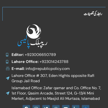
رابطہ کی تفصیلات
Editor:
+923006650789
Lahore Office:
+923014243788
E-mail:
info@republicpolicy.com
Lahore Office # 307, Eden Hights opposite Rafi
Group Jail Road
Islamabad Office: Zafar qamar and Co. Office No. 7,
1st Floor, Qasim Arcade, Street 124, G-13/4 Mini
Market, Adjacent to Masjid Ali Murtaza, Islamabad
F
I
T
W
Y
I