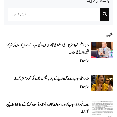
بلاگ تلاش کریں۔
Search
مشورہ
وزیراعظم شہباز شریف کی ڈسکوز کی نجکاری میں عالمی معیار کے سرمایہ کاروں کی شرکت
یقینی بنانے کی ہدایت
Desk
وزیراعلیٰ پنجاب نے بوتل بند پینے کے پانی پر ٹیکس لگانے کی تجویز مسترد کر دی
Desk
چیف سیکرٹری پنجاب کو سول سرونٹ کا خط، پاکستان کی بیوروکریسی کے وفاقی ڈھانچے پر
نئی بحث