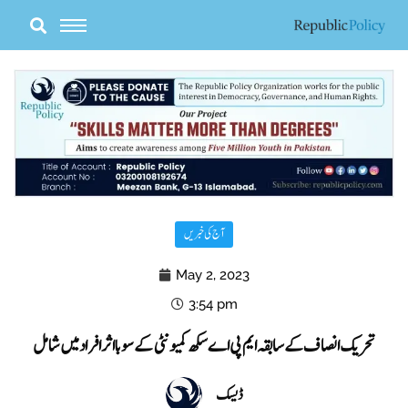
Skip
to
content
آج کی خبریں
May 2, 2023
3:54 pm
تحریک انصاف کے سابقہ ایم پی اے سکھ کمیونٹی کے سو بااثر افراد میں شامل
ڈیسک