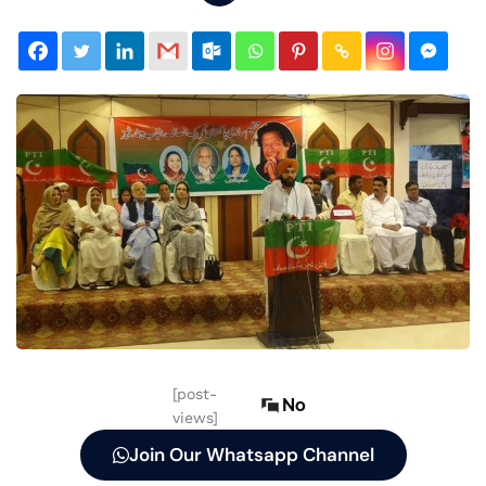
[post-
No
views]
Join Our Whatsapp Channel